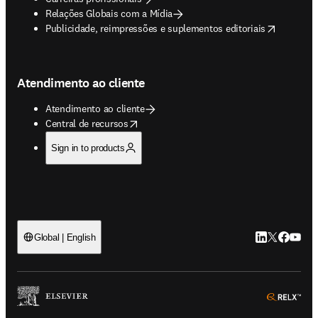
Relações Globais com a Mídia
opens in new tab/window
Publicidade, reimpressões e suplementos editoriais
Atendimento ao cliente
Atendimento ao cliente
opens in new tab/window
Central de recursos
Sign in to products
LinkedIn abre 
Twitter abr
Facebook
YouTub
Global | English
ope