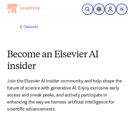
Ir para o conteúdo principal
Pesquisa aberta
Seletor de localiza
Sign in to p
menu
Datasets
Become an Elsevier AI
insider
Join the Elsevier AI Insider community and help shape the 
future of science with generative AI. Enjoy exclusive early 
access and sneak peeks, and actively participate in 
enhancing the way we harness artificial intelligence for 
scientific advancements.