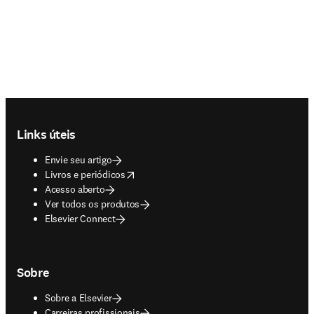
Footer navigation
Links úteis
Envie seu artigo
opens in new tab/window
Livros e periódicos
Acesso aberto
Ver todos os produtos
Elsevier Connect
Sobre
Sobre a Elsevier
Carreiras profissionais