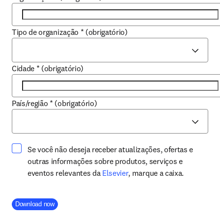
Tipo de organização
*
(obrigatório)
Cidade
*
(obrigatório)
País/região
*
(obrigatório)
Se você não deseja receber atualizações, ofertas e
outras informações sobre produtos, serviços e
opens in new tab/window
eventos relevantes da
Elsevier
, marque a caixa.
Company Division
Download now