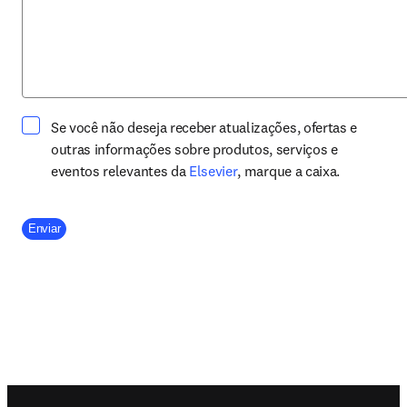
Se você não deseja receber atualizações, ofertas e
outras informações sobre produtos, serviços e
opens in new tab/window
eventos relevantes da
Elsevier
, marque a caixa.
Company Division
Enviar
Footer navigation