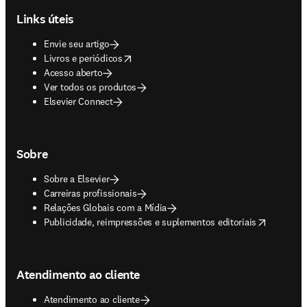
Links úteis
Envie seu artigo
opens in new tab/window
Livros e periódicos
Acesso aberto
Ver todos os produtos
Elsevier Connect
Sobre
Sobre a Elsevier
Carreiras profissionais
Relações Globais com a Mídia
opens in new tab/window
Publicidade, reimpressões e suplementos editoriais
Atendimento ao cliente
Atendimento ao cliente