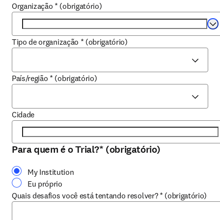
Organização
*
(obrigatório)
Se
Tipo de organização
*
(obrigatório)
País/região
*
(obrigatório)
Cidade
Para quem é o Trial?
*
(obrigatório)
My Institution
Eu próprio
Quais desafios você está tentando resolver?
*
(obrigatório)