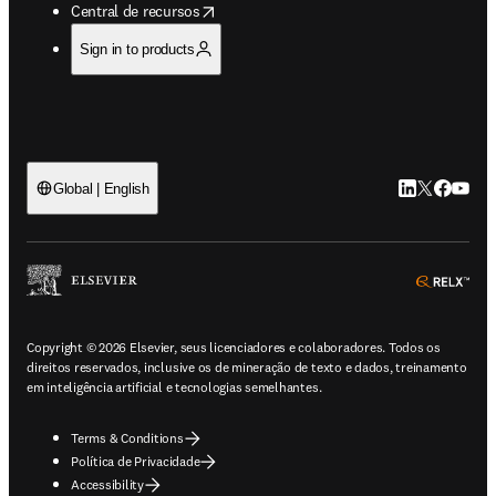
opens in new tab/window
Central de recursos
Sign in to products
LinkedIn abre 
Twitter abr
Facebook
YouTub
Global | English
ope
Copyright © 2026 Elsevier, seus licenciadores e colaboradores. Todos os
direitos reservados, inclusive os de mineração de texto e dados, treinamento
em inteligência artificial e tecnologias semelhantes.
Terms & Conditions
Política de Privacidade
Accessibility