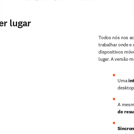
er lugar
Todos nós nos ac
trabalhar onde e
dispositivos móve
lugar. A versão m
Uma 
in
desktop
A mesm
de res
Sincro