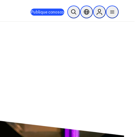
Publique conosco
Pesquisa aberta
Seletor de localização
Sign in to products
menu