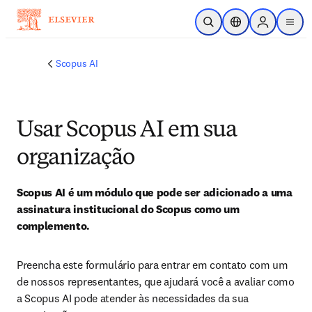
Ir para o conteúdo principal
Pesquisa aberta
Seletor de localiza
Sign in to p
menu
Scopus AI
Usar Scopus AI em sua
organização
Scopus AI é um módulo que pode ser adicionado a uma 
assinatura institucional do Scopus como um 
complemento. 
Preencha este formulário para entrar em contato com um 
de nossos representantes, que ajudará você a avaliar como 
a Scopus AI pode atender às necessidades da sua 