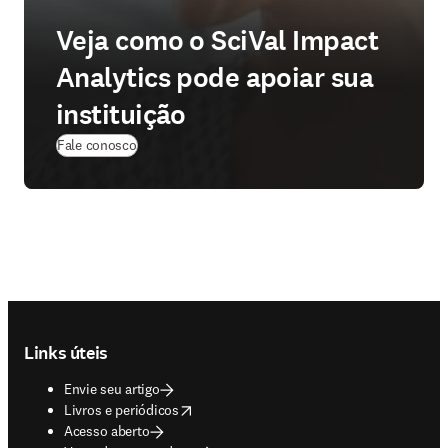
Veja como o SciVal Impact
Analytics pode apoiar sua
instituição
Fale conosco
Footer navigation
Links úteis
Envie seu artigo
opens in new tab/window
Livros e periódicos
Acesso aberto