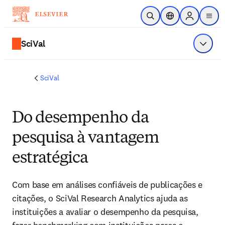
Ir para o conteúdo principal
Pesquisa aberta
Seletor de localiza
Sign in to p
menu
SciVal
Exibir 
SciVal
Do desempenho da
pesquisa à vantagem
estratégica
Com base em análises confiáveis de publicações e 
citações, o SciVal Research Analytics ajuda as 
instituições a avaliar o desempenho da pesquisa, 