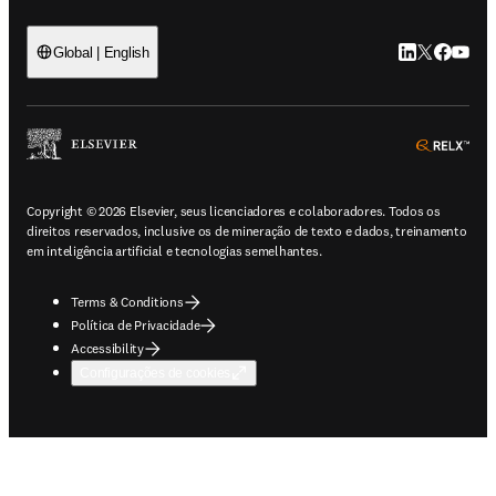
LinkedIn abre 
Twitter abr
Facebook
YouTub
Global | English
ope
Copyright © 2026 Elsevier, seus licenciadores e colaboradores. Todos os
direitos reservados, inclusive os de mineração de texto e dados, treinamento
em inteligência artificial e tecnologias semelhantes.
Terms & Conditions
Política de Privacidade
Accessibility
Configurações de cookies