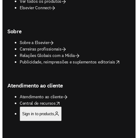
Ver todos os produtos
Elsevier Connect
Sobre
Sobre a Elsevier
Carreiras profissionais
Relações Globais com a Mídia
opens in new tab/window
Publicidade, reimpressões e suplementos editoriais
Atendimento ao cliente
Atendimento ao cliente
opens in new tab/window
Central de recursos
Sign in to products