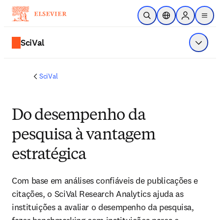
Ir para o conteúdo principal
Pesquisa aberta
Seletor de localiza
Sign in to p
menu
SciVal
Exibir 
SciVal
Do desempenho da
pesquisa à vantagem
estratégica
Com base em análises confiáveis de publicações e 
citações, o SciVal Research Analytics ajuda as 
instituições a avaliar o desempenho da pesquisa, 