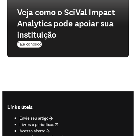
Veja como o SciVal Impact
Analytics pode apoiar sua
instituição
Fale conosco
Footer navigation
Links úteis
Envie seu artigo
opens in new tab/window
Livros e periódicos
Acesso aberto