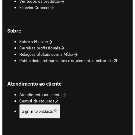
Ver todos os produtos
Elsevier Connect
Sobre
Sobre a Elsevier
Carreiras profissionais
Relações Globais com a Mídia
opens in new tab/window
Publicidade, reimpressões e suplementos editoriais
Atendimento ao cliente
Atendimento ao cliente
opens in new tab/window
Central de recursos
Sign in to products