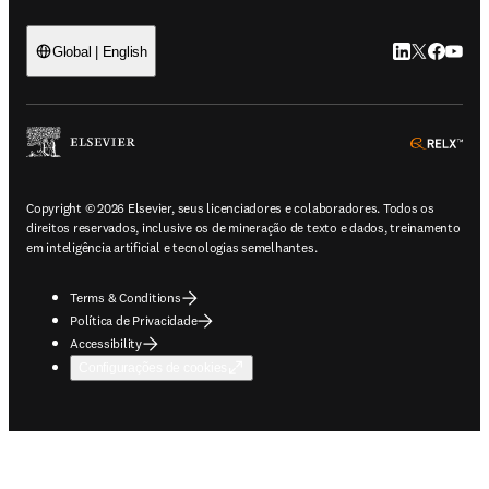
LinkedIn abre 
Twitter abr
Facebook
YouTub
Global | English
ope
Copyright © 2026 Elsevier, seus licenciadores e colaboradores. Todos os
direitos reservados, inclusive os de mineração de texto e dados, treinamento
em inteligência artificial e tecnologias semelhantes.
Terms & Conditions
Política de Privacidade
Accessibility
Configurações de cookies