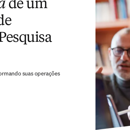
a
de um
de
Pesquisa
ormando suas operações 