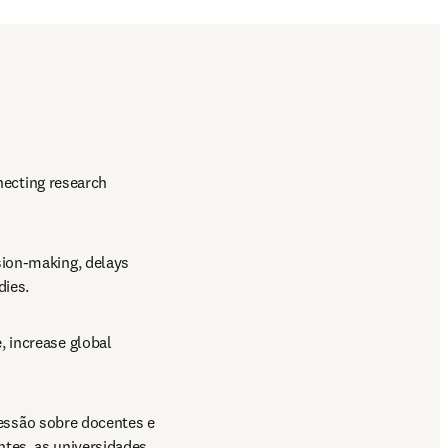
necting research 
ion-making, delays 
ies. 
 increase global 
ssão sobre docentes e 
tes, as universidades 