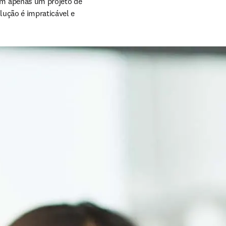
m apenas um projeto de 
ução é impraticável e 