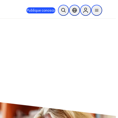
Publique conosco
Pesquisa aberta
Seletor de localização
Sign in to products
menu