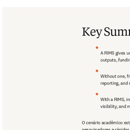
Key Sum
A RIMS gives un
outputs, fundin
Without one, f
reporting, and
With a RIMS, i
visibility, and
O cenário acadêmico est
pesquisadores e rápidas