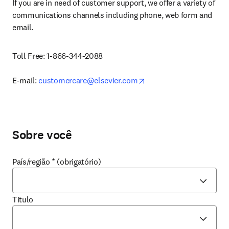
If you are in need of customer support, we offer 
a variety of 
communications channels including phone, web form and 
email.
Toll Free: 1-866-344-2088

opens in new tab/windo
E-mail: 
customercare@elsevier.com
Sobre você
País/região
*
(obrigatório)
Titulo