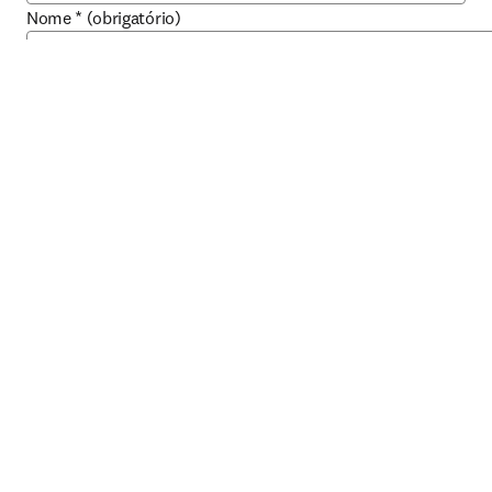
Nome
*
(obrigatório)
Sobrenome
*
(obrigatório)
Email
*
(obrigatório)
Telefone comercial
Cargo
*
(obrigatório)
Lista de ocupações
*
(obrigatório)