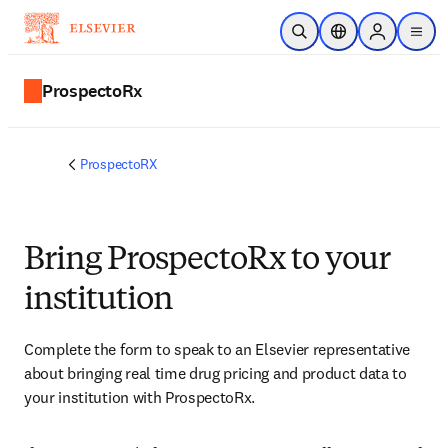
Ir para o conteúdo principal
Pesquisa aberta
Seletor de localiza
Sign in to p
menu
ProspectoRx
ProspectoRX
Bring ProspectoRx to your
institution
Complete the form to speak to an Elsevier representative 
about bringing real time drug pricing and product data to 
your institution with ProspectoRx.