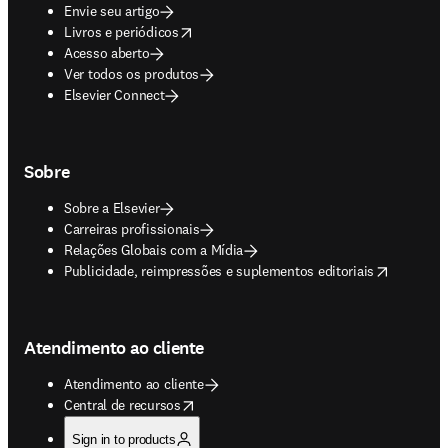
Envie seu artigo
opens in new tab/window
Livros e periódicos
Acesso aberto
Ver todos os produtos
Elsevier Connect
Sobre
Sobre a Elsevier
Carreiras profissionais
Relações Globais com a Mídia
opens in new tab/window
Publicidade, reimpressões e suplementos editoriais
Atendimento ao cliente
Atendimento ao cliente
opens in new tab/window
Central de recursos
Sign in to products