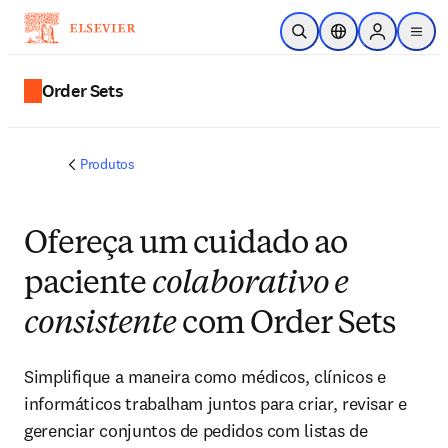
Ir para o conteúdo principal
Pesquisa aberta
Seletor de localiza
Sign in to p
menu
Order Sets
Produtos
Ofereça um cuidado ao
paciente
colaborativo e
consistente
com Order Sets
Simplifique a maneira como médicos, clínicos e
informáticos trabalham juntos para criar, revisar e
gerenciar conjuntos de pedidos com listas de