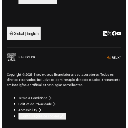
LinkedIn abre 
Twitter abr
Facebook
YouTub
Global | English
ope
Copyright © 2026 Elsevier, seus licenciadores e colaboradores. Todos os
direitos reservados, inclusive os de mineração de texto e dados, treinamento
em inteligência artificial e tecnologias semelhantes.
Terms & Conditions
Política de Privacidade
Accessibility
Configurações de cookies