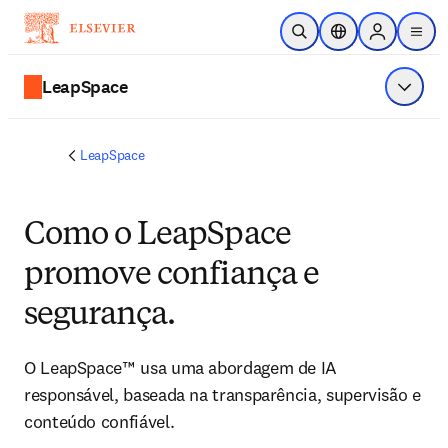
Ir para o conteúdo principal
Pesquisa aberta
Seletor de localiza
Sign in to p
menu
LeapSpace
Exibir 
LeapSpace
Como o LeapSpace
promove confiança e
segurança.
O LeapSpace™ usa uma abordagem de IA 
responsável, baseada na transparência, supervisão e 
conteúdo confiável.