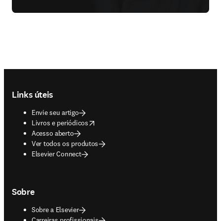
Footer navigation
Links úteis
Envie seu artigo
opens in new tab/window
Livros e periódicos
Acesso aberto
Ver todos os produtos
Elsevier Connect
Sobre
Sobre a Elsevier
Carreiras profissionais