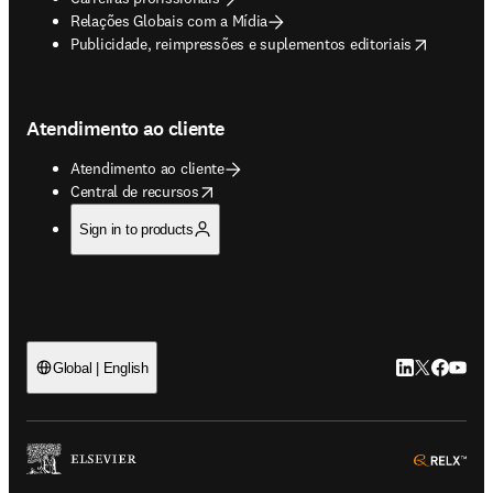
Relações Globais com a Mídia
opens in new tab/window
Publicidade, reimpressões e suplementos editoriais
Atendimento ao cliente
Atendimento ao cliente
opens in new tab/window
Central de recursos
Sign in to products
LinkedIn abre 
Twitter abr
Facebook
YouTub
Global | English
ope