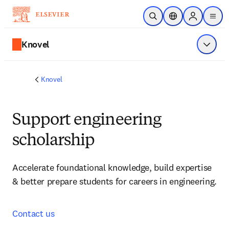
Ir para o conteúdo principal
Pesquisa aberta
Seletor de localiza
Sign in to p
menu
Knovel
Exibir 
Knovel
Support engineering
scholarship
Accelerate foundational knowledge, build expertise 
& better prepare students for careers in engineering.
Contact us