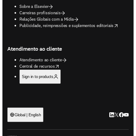
Sobre a Elsevier
Carreiras profissionais
Relações Globais com a Mídia
opens in new tab/window
Publicidade, reimpressões e suplementos editoriais
Atendimento ao cliente
Atendimento ao cliente
opens in new tab/window
Central de recursos
Sign in to products
LinkedIn abre 
Twitter abr
Facebook
YouTub
Global | English