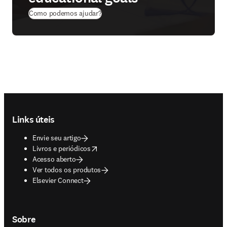
Como podemos ajudar?
Footer navigation
Links úteis
Envie seu artigo
opens in new tab/window
Livros e periódicos
Acesso aberto
Ver todos os produtos
Elsevier Connect
Sobre