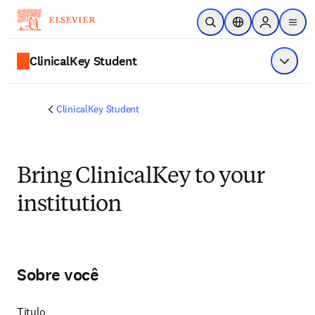
Ir para o conteúdo principal
Pesquisa aberta
Seletor de localiza
Sign in to p
menu
ClinicalKey Student
Exibir 
ClinicalKey Student
Bring ClinicalKey to your
institution
Sobre você
Titulo