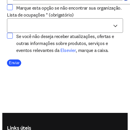
Marque esta opção se não encontrar sua organização.
Lista de ocupações
*
(obrigatório)
Se você não deseja receber atualizações, ofertas e
outras informações sobre produtos, serviços e
opens in new tab/window
eventos relevantes da
Elsevier
, marque a caixa.
Company Division
Enviar
Footer navigation
Links úteis