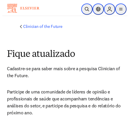
Ir para o conteúdo principal
Pesquisa aberta
Seletor de localiza
Sign in to p
menu
Clinician of the Future
Fique atualizado
Cadastre-se para saber mais sobre a pesquisa Clinician of 
the Future.
Participe de uma comunidade de líderes de opinião e 
profissionais de saúde que acompanham tendências e 
análises do setor, e participe da pesquisa e do relatório do 
próximo ano.