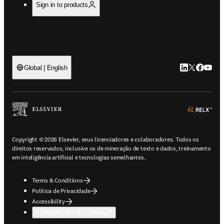
Sign in to products
LinkedIn abre 
Twitter abr
Facebook
YouTub
Global | English
ope
Copyright © 2026 Elsevier, seus licenciadores e colaboradores. Todos os
direitos reservados, inclusive os de mineração de texto e dados, treinamento
em inteligência artificial e tecnologias semelhantes.
Terms & Conditions
Política de Privacidade
Accessibility
Configurações de cookies