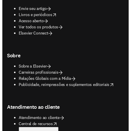
Envie seu artigo
opens in new tab/window
Livros e periódicos
Acesso aberto
Ver todos os produtos
Elsevier Connect
Sobre
Sobre a Elsevier
Carreiras profissionais
Relações Globais com a Mídia
opens in new tab/window
Publicidade, reimpressões e suplementos editoriais
Atendimento ao cliente
Atendimento ao cliente
opens in new tab/window
Central de recursos