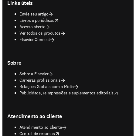
Links úteis
Envie seu artigo
opens in new tab/window
Livros e periódicos
Acesso aberto
Ver todos os produtos
Elsevier Connect
Sobre
Sobre a Elsevier
Carreiras profissionais
Relações Globais com a Mídia
opens in new tab/window
Publicidade, reimpressões e suplementos editoriais
Atendimento ao cliente
Atendimento ao cliente
opens in new tab/window
Central de recursos