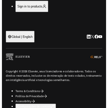
Sign in to products
LinkedIn abre 
Twitter abr
Facebook
YouTub
Global | English
ope
Copyright © 2026 Elsevier, seus licenciadores e colaboradores. Todos os
direitos reservados, inclusive os de mineração de texto e dados, treinamento
em inteligência artificial e tecnologias semelhantes.
Terms & Conditions
Política de Privacidade
Accessibility
Configurações de cookies