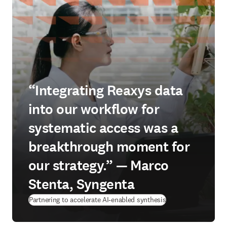
“Integrating Reaxys data
into our workflow for
systematic access was a
breakthrough moment for
our strategy.” — Marco
Stenta, Syngenta
(
abre em uma nova g
Partnering to accelerate AI-enabled synthesis