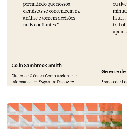
permitindo que nossos
eu tive
cientistas se concentrem na
minutos
análise e tomem decisões
lista...
mais confiantes.
trabalh
apenas 
Colin Sambrook Smith
Gerente de 
Diretor de Ciências Computacionais e
Informática em Sygnature Discovery
Fornecedor líde