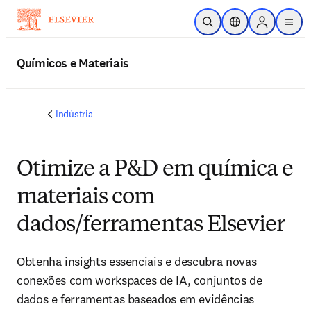
Ir para o conteúdo principal
Pesquisa aberta
Seletor de localiza
Sign in to p
menu
Químicos e Materiais
Indústria
Otimize a P&D em química e
materiais com
dados/ferramentas Elsevier
Obtenha insights essenciais e descubra novas
conexões com workspaces de IA, conjuntos de
dados e ferramentas baseados em evidências