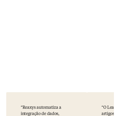
Reaxys automatiza a
O Leap
integração de dados,
artigos 