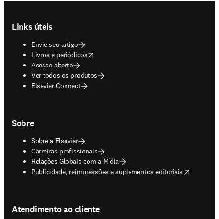
Footer navigation
Links úteis
Envie seu artigo
opens in new tab/window
Livros e periódicos
Acesso aberto
Ver todos os produtos
Elsevier Connect
Sobre
Sobre a Elsevier
Carreiras profissionais
Relações Globais com a Mídia
opens in new tab/window
Publicidade, reimpressões e suplementos editoriais
Atendimento ao cliente