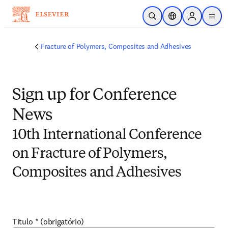
Ir para o conteúdo principal
Pesquisa aberta
Seletor de localiza
Sign in to p
menu
Fracture of Polymers, Composites and Adhesives
Sign up for Conference
News
10th International Conference
on Fracture of Polymers,
Composites and Adhesives
Titulo
*
(obrigatório)