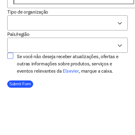
Tipo de organização
País/região
Se você não deseja receber atualizações, ofertas e
outras informações sobre produtos, serviços e
opens in new tab/window
eventos relevantes da
Elsevier
, marque a caixa.
Company Division
Submit Form