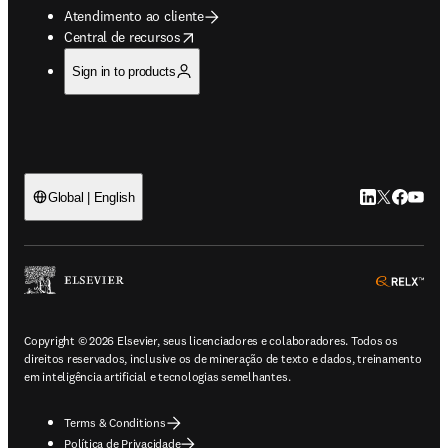
Atendimento ao cliente
opens in new tab/window
Central de recursos
Sign in to products
LinkedIn abre 
Twitter abr
Facebook
YouTub
Global | English
ope
Copyright © 2026 Elsevier, seus licenciadores e colaboradores. Todos os
direitos reservados, inclusive os de mineração de texto e dados, treinamento
em inteligência artificial e tecnologias semelhantes.
Terms & Conditions
Política de Privacidade