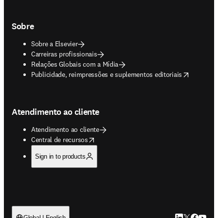
Sobre
Sobre a Elsevier
Carreiras profissionais
Relações Globais com a Mídia
opens in new tab/window
Publicidade, reimpressões e suplementos editoriais
Atendimento ao cliente
Atendimento ao cliente
opens in new tab/window
Central de recursos
Sign in to products
Global | English