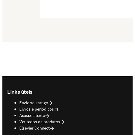
Footer navigation
Links úteis
Envie seu artigo
opens in new tab/window
Livros e periódicos
Acesso aberto
Ver todos os produtos
Elsevier Connect