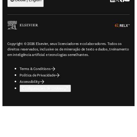
LinkedIn abre 
Twitter abr
Facebook
YouTub
ope
Copyright © 2026 Elsevier, seus licenciadores e colaboradores. Todos os
direitos reservados, inclusive os de mineração de texto e dados, treinamento
em inteligência artificial e tecnologias semelhantes.
Terms & Conditions
Política de Privacidade
Accessibility
Configurações de cookies