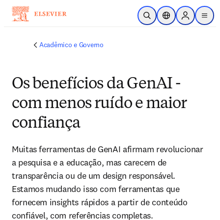
Ir para o conteúdo principal
Pesquisa aberta
Seletor de localiza
Sign in to p
menu
Acadêmico e Governo
Os benefícios da GenAI -
com menos ruído e maior
confiança
Muitas ferramentas de GenAI afirmam revolucionar 
a pesquisa e a educação, mas carecem de 
transparência ou de um design responsável. 
Estamos mudando isso com ferramentas que 
fornecem insights rápidos a partir de conteúdo 
confiável, com referências completas.