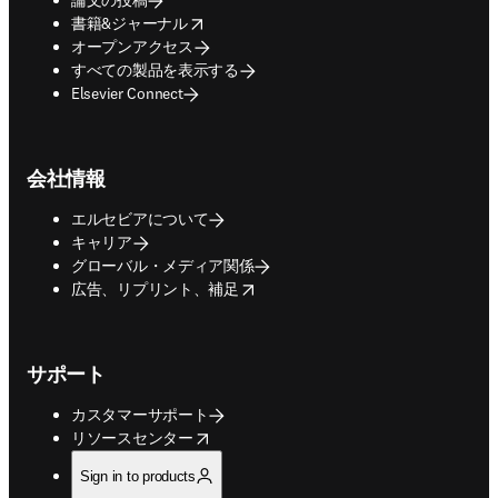
opens in new tab/window
書籍&ジャーナル
オープンアクセス
すべての製品を表示する
Elsevier Connect
会社情報
エルセビアについて
キャリア
グローバル・メディア関係
opens in new tab/window
広告、リプリント、補足
サポート
カスタマーサポート
opens in new tab/window
リソースセンター
Sign in to products