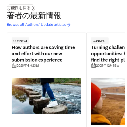
(
新しいタブ／ウィンドウで開く
)
可能性を探る
著者の最新情報
Browse all Authors’ Update articles
CONNECT
CONNECT
How authors are saving time
Turning challeng
and effort with our new
opportunities: h
submission experience
find the right pl
2026年4月23日
2025年12月18日