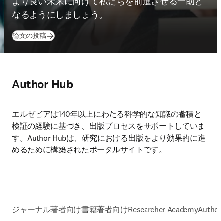
より良い未来に向けて私たちを前進させる一助と
なるようにしましょう。
論文の投稿
Author Hub
エルゼビアは140年以上にわたる科学的な知識の蓄積と
検証の経験に基づき、出版プロセスをサポートしていま
す。Author Hubは、研究における出版をより効果的に進
めるために構築されたポータルサイトです。
ジャーナル著者向け
書籍著者向け
Researcher Academy
Author