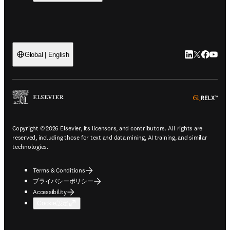
LinkedIn
Twitte
Faceb
You
Global | English
ope
Copyright © 2026 Elsevier, its licensors, and contributors. All rights are
reserved, including those for text and data mining, AI training, and similar
technologies.
Terms & Conditions
プライバシーポリシー
Accessibility
Cookie設定