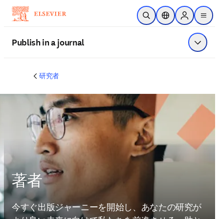
メインのコンテンツにスキップ
検索を開く
ロケーションセレ
Sign in to p
menu
する
Publish in a journal
メニュ
研究者
著者
今すぐ出版ジャーニーを開始し、あなたの研究が