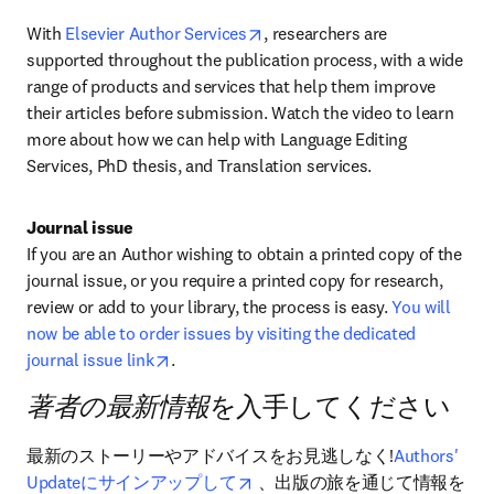
opens in new tab/window
With 
Elsevier Author Services
, researchers are 
supported throughout the publication process, with a wide 
range of products and services that help them improve 
their articles before submission. Watch the video to learn 
more about how we can help with Language Editing 
Services, PhD thesis, and Translation services.
Journal issue
If you are an Author wishing to obtain a printed copy of the 
journal issue, or you require a printed copy for research, 
review or add to your library, the process is easy. 
You will 
now be able to order issues by visiting the dedicated 
opens in new tab/window
journal issue link
.
著者の最新情報
を入手してください
最新のストーリーやアドバイスをお見逃しなく!
Authors' 
opens in new tab/window
Updateにサインアップして
 、出版の旅を通じて情報を