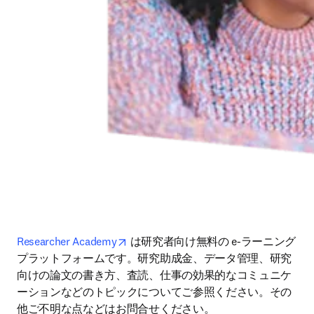
opens in new tab/window
Researcher Academy
 は研究者向け無料の e-ラーニング
プラットフォームです。研究助成金、データ管理、研究
向けの論文の書き方、査読、仕事の効果的なコミュニケ
ーションなどのトピックについてご参照ください。その
他ご不明な点などはお問合せください。