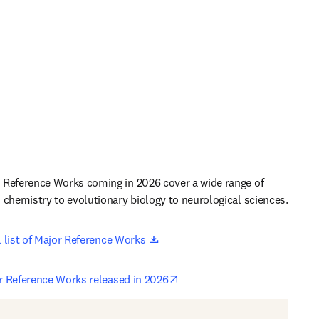
 Reference Works coming in 2026 cover a wide range of 
 chemistry to evolutionary biology to neurological sciences.
opens in new tab/window
l list of Major Reference Works 
opens in new tab/window
 Reference Works released in 2026