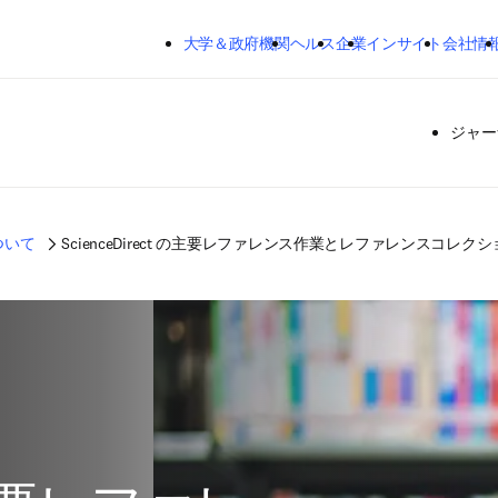
メインのコンテンツにスキップする
大学＆政府機関
ヘルス
企業
インサイト
会社情
ジャー
について
ScienceDirect の主要レファレンス作業とレファレンスコレクシ