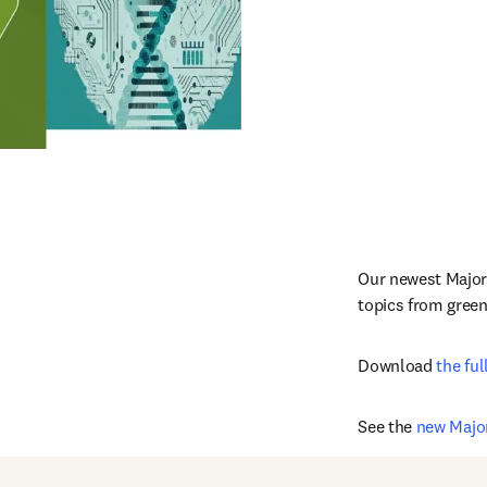
Our newest Major
topics from green
Download 
the ful
See the 
new Major