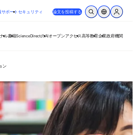
新しいタブ／ウィンドウで開く
opens in new tab/window
報
サポート
セキュリティ
論文を投稿する
検索を開く
ロケーションセレ
Sign in to
ナル
書籍
ScienceDirectのAI
オープンアクセス
高等教育
企業
政府機関
ョン