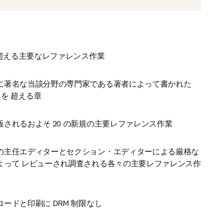
 を超える主要なレファレンス作業
に著名な当該分野の専門家である著者によって書かれた
00 を 超える章 
版されるおよそ 20 の新規の主要レファレンス作業
の主任エディターとセクション・エディターによる厳格な
よって レビューされ調査される各々の主要レファレンス作
ロードと印刷に DRM 制限なし