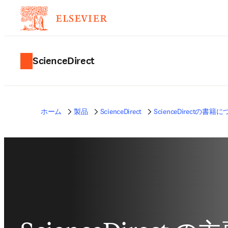
ScienceDirect
ホーム
製品
ScienceDirect
ScienceDirectの書籍