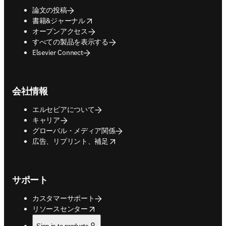
論文の投稿
opens in new tab/window
書籍&ジャーナル
オープンアクセス
すべての製品を表示する
Elsevier Connect
会社情報
エルセビアについて
キャリア
グローバル・メディア関係
opens in new tab/window
広告、リプリント、補足
サポート
カスタマーサポート
opens in new tab/window
リソースセンター