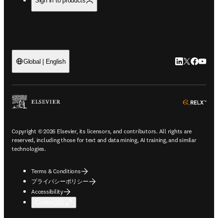
Sign in to products
LinkedIn
Twitte
Faceb
You
Global | English
ope
Copyright © 2026 Elsevier, its licensors, and contributors. All rights are
reserved, including those for text and data mining, AI training, and similar
technologies.
Terms & Conditions
プライバシーポリシー
Accessibility
Cookie設定