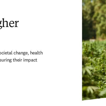
gher
ocietal change, health 
uring their impact