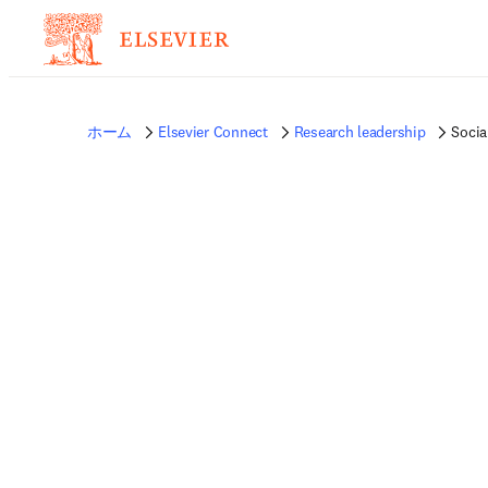
ホーム
Elsevier Connect
Research leadership
Socia