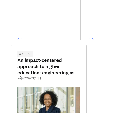
CONNECT
An impact-centered
approach to higher
education: engineering as a
model
2022年7月13日