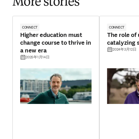
More stories
CONNECT
CONNECT
Higher education must
The role of 
change course to thrive in
catalyzing 
a new era
2024年3月12日
2025年1月14日