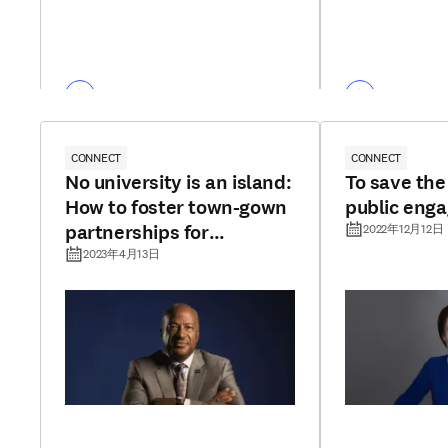
CONNECT
CONNECT
No university is an island:
To save the
How to foster town-gown
public eng
partnerships for
2022年12月12日
impactful outcomes
2023年4月13日