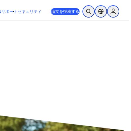
新しいタブ／ウィンドウで開く
opens in new tab/window
報
サポート
セキュリティ
論文を投稿する
検索を開く
ロケーションセレ
Sign in to