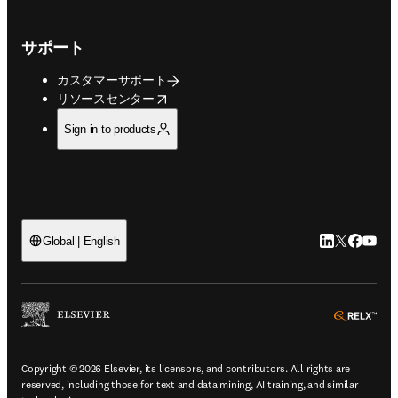
サポート
カスタマーサポート
opens in new tab/window
リソースセンター
Sign in to products
LinkedIn
Twitte
Faceb
You
Global | English
ope
Copyright © 2026 Elsevier, its licensors, and contributors. All rights are
reserved, including those for text and data mining, AI training, and similar