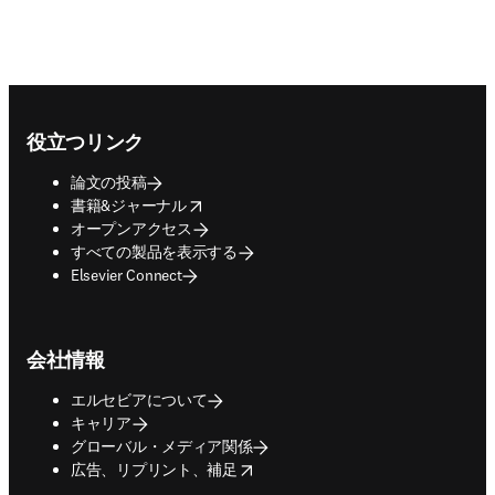
Footer navigation
役立つリンク
論文の投稿
opens in new tab/window
書籍&ジャーナル
オープンアクセス
すべての製品を表示する
Elsevier Connect
会社情報
エルセビアについて
キャリア
グローバル・メディア関係
opens in new tab/window
広告、リプリント、補足