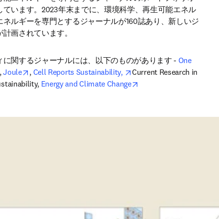
しています。2023年末までに、環境科学、再生可能エネル
エネルギーを専門とするジャーナルが160誌あり、新しいジ
が計画されています。 
に関するジャーナルには、以下のものがあります - 
One 
new tab/window
opens in new tab/window
opens in new tab/window
opens in new tab/window
, 
Joule
, 
Cell Reports Sustainability, 
Current Research in 
opens in new tab/windo
tainability, 
Energy and Climate Change