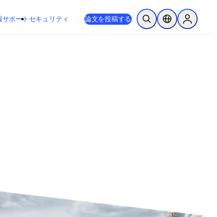
新しいタブ／ウィンドウで開く
opens in new tab/window
報
サポート
セキュリティ
論文を投稿する
検索を開く
ロケーションセレ
Sign in to