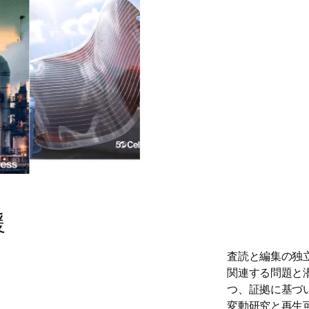
援
査読と編集の独
関連する問題と
つ、証拠に基づ
変動研究と再生