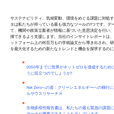
サステナビリティ、気候変動、環境をめぐる課題に対処す
タは私たちが持っている最も強力なツールの1つです。デ
て、機関や政策立案者が情報に基づいた意思決定を行い、
揮できるよう支援します。当社のインサイトレポートは、
ットフォーム上の何百万もの学術論文から導き出され、研
を最大化するための新たなトレンドと機会を探求するのに
2050年までに世界がネットゼロを達成するため
うに役立つのでしょうか? 
Net Zeroへの道：クリーンエネルギーへの移行
opens in new tab/window
ルサウスリサーチ
生物多様性報告書は、私たちの最も緊急の課題
データが重要であることを示しています