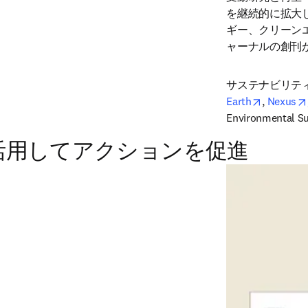
を継続的に拡大
ギー、クリーン
ャーナルの創刊
サステナビリティ
opens in 
Earth
, 
Nexus
Environmental Sus
活用してアクションを促進