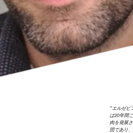
エルゼビ
は20年間
肉を発展さ
団であり、