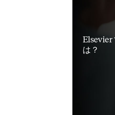
Elsevi
は？