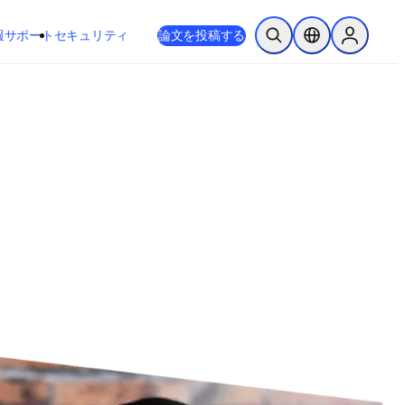
新しいタブ／ウィンドウで開く
opens in new tab/window
報
サポート
セキュリティ
論文を投稿する
検索を開く
ロケーションセレ
Sign in to