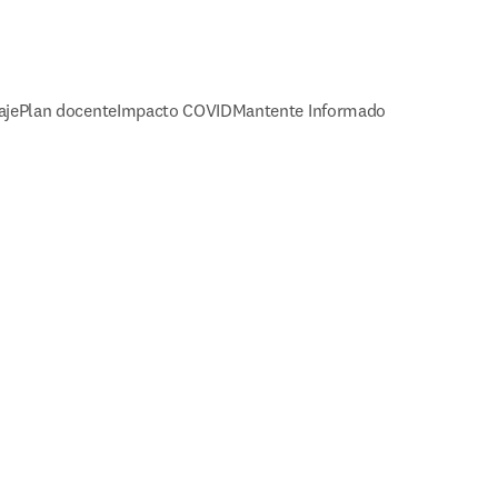
aje
Plan docente
Impacto COVID
Mantente Informado