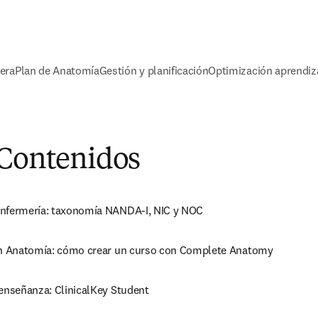
era
Plan de Anatomía
Gestión y planificación
Optimización aprendiz
 Contenidos
enfermería: taxonomía NANDA-I, NIC y NOC
en Anatomía: cómo crear un curso con Complete Anatomy
 enseñanza: ClinicalKey Student