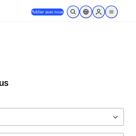
Publier avec nous
Ouvrir la recherche
Sélecteur de localisation
Sign in to products
menu
us