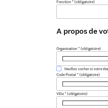
Fonction
*
(obligatoire)
A propos de vo
Organisation
*
(obligatoire)
Veuillez cocher si votre ét
Code Postal
*
(obligatoire)
Ville
*
(obligatoire)