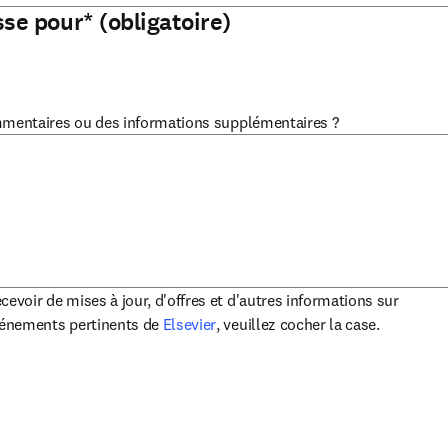
sse pour
*
(obligatoire)
mmentaires ou des informations supplémentaires ?
cevoir de mises à jour, d'offres et d'autres informations sur
opens in new tab/window
événements pertinents de
Elsevier
, veuillez cocher la case.