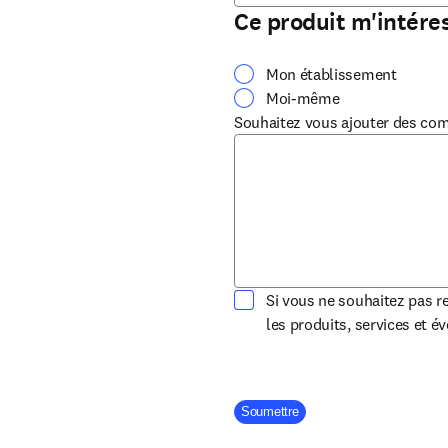
Ce produit m'intére
Mon établissement
Moi-même
Souhaitez vous ajouter des co
Si vous ne souhaitez pas re
les produits, services et 
Company Division
Soumettre