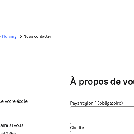
Passer au contenu principal
Nursing
Nous contacter
À propos de vo
e votre école 
Pays/région
*
(obligatoire)
ire si vous 
Civilité
 si vous 