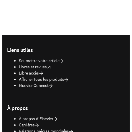
Footer navigation
Liens utiles
Soumettre votre article
opens in new tab/window
Livres et revues
Libre accès
Afficher tous les produits
Elsevier Connect
À propos
À propos d’Elsevier
Carrières
Relations médias mondiales