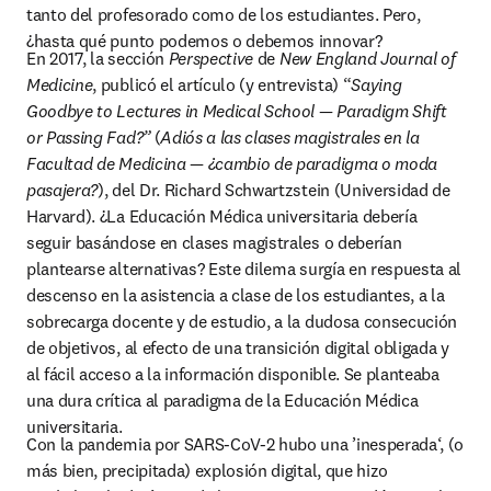
tanto del profesorado como de los estudiantes. Pero, 
¿hasta qué punto podemos o debemos innovar?
En 2017, la sección 
Perspective
 de 
New England Journal of 
Medicine
, publicó el artículo (y entrevista) “
Saying 
Goodbye to Lectures in Medical School — Paradigm Shift 
or Passing Fad?”
(
Adiós a las clases magistrales en la 
Facultad de Medicina — ¿cambio de paradigma o moda 
pasajera?
), del Dr. Richard Schwartzstein (Universidad de 
Harvard). ¿La Educación Médica universitaria debería 
seguir basándose en clases magistrales o deberían 
plantearse alternativas? Este dilema surgía en respuesta al 
descenso en la asistencia a clase de los estudiantes, a la 
sobrecarga docente y de estudio, a la dudosa consecución 
de objetivos, al efecto de una transición digital obligada y 
al fácil acceso a la información disponible. Se planteaba 
una dura crítica al paradigma de la Educación Médica 
universitaria.
Con la pandemia por SARS-CoV-2 hubo una ’inesperada‘, (o 
más bien, precipitada) explosión digital, que hizo 