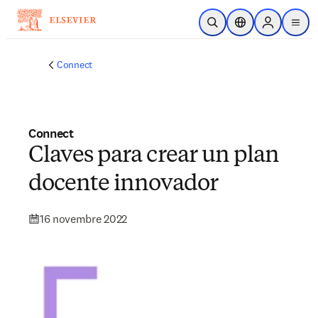
Passer au contenu principal
Ouvrir la recherche
Sélecteur de locali
Sign in to p
menu
Connect
Connect
Claves para crear un plan
docente innovador
16 novembre 2022