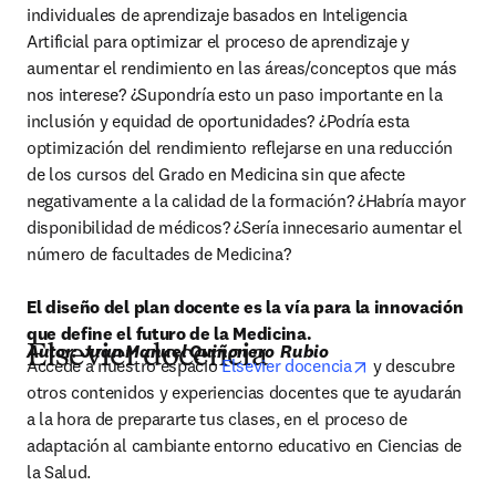
individuales de aprendizaje basados en Inteligencia 
Artificial para optimizar el proceso de aprendizaje y 
aumentar el rendimiento en las áreas/conceptos que más 
nos interese? ¿Supondría esto un paso importante en la 
inclusión y equidad de oportunidades? ¿Podría esta 
optimización del rendimiento reflejarse en una reducción 
de los cursos del Grado en Medicina sin que afecte 
negativamente a la calidad de la formación? ¿Habría mayor 
disponibilidad de médicos? ¿Sería innecesario aumentar el 
número de facultades de Medicina?

El diseño del plan docente es la vía para la innovación 
que define el futuro de la Medicina.
Autor: Juan Manuel Quiñonero  Rubio
Elsevier docencia
opens in new ta
Accede a nuestro espacio 
Elsevier docencia
 y descubre 
otros contenidos y experiencias docentes que te ayudarán 
a la hora de prepararte tus clases, en el proceso de 
adaptación al cambiante entorno educativo en Ciencias de 
la Salud.