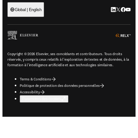
LinkedIn S’ouv
Twitter S’ou
Facebook 
YouTub
Global | English
ope
Copyright © 2026 Elsevier, ses concédants et contributeurs. Tous droits
réservés, y compris ceux relatifs à l'exploration de textes et de données, à la
formation à l'intelligence artificielle et aux technologies similaires.
Terms & Conditions
Politique de protection des données personnelles
Accessibility
Paramètres des cookies