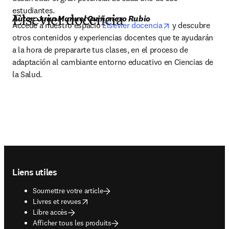
estudiantes.
Autor: Juan Manuel Quiñonero Rubio
Elsevier docencia
opens in new ta
Accede a nuestro espacio 
Elsevier docencia
 y descubre 
otros contenidos y experiencias docentes que te ayudarán 
a la hora de prepararte tus clases, en el proceso de 
adaptación al cambiante entorno educativo en Ciencias de 
la Salud.
Footer navigation
Liens utiles
Soumettre votre article
opens in new tab/window
Livres et revues
Libre accès
Afficher tous les produits