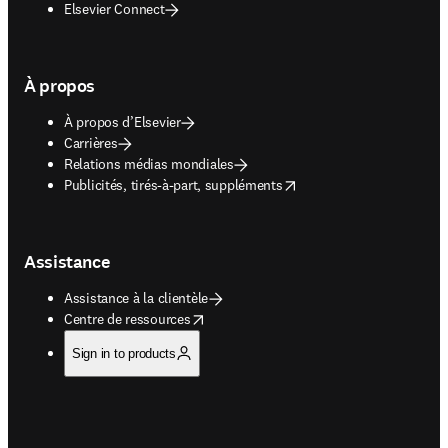
Elsevier Connect
À propos
À propos d’Elsevier
Carrières
Relations médias mondiales
opens in new tab/window
Publicités, tirés-à-part, suppléments
Assistance
Assistance à la clientèle
opens in new tab/window
Centre de ressources
Sign in to products