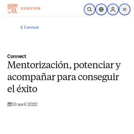
Passer au contenu principal
Ouvrir la recherche
Sélecteur de locali
Sign in to p
menu
Connect
Connect
Mentorización, potenciar y
acompañar para conseguir
el éxito
10 avril 2022