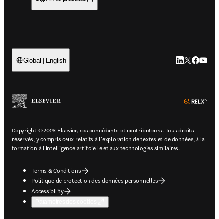
LinkedIn S’ouv
Twitter S’ou
Facebook 
YouTub
Global | English
ope
Copyright © 2026 Elsevier, ses concédants et contributeurs. Tous droits
réservés, y compris ceux relatifs à l'exploration de textes et de données, à la
formation à l'intelligence artificielle et aux technologies similaires.
Terms & Conditions
Politique de protection des données personnelles
Accessibility
Paramètres des cookies