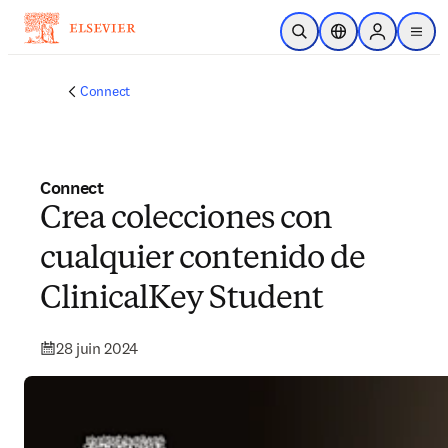
Passer au contenu principal
Ouvrir la recherche
Sélecteur de locali
Sign in to p
menu
Connect
Connect
Crea colecciones con
cualquier contenido de
ClinicalKey Student
28 juin 2024