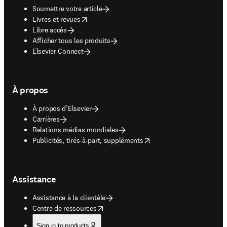
Soumettre votre article
opens in new tab/window
Livres et revues
Libre accès
Afficher tous les produits
Elsevier Connect
À propos
À propos d’Elsevier
Carrières
Relations médias mondiales
opens in new tab/window
Publicités, tirés-à-part, suppléments
Assistance
Assistance à la clientèle
opens in new tab/window
Centre de ressources
Sign in to products