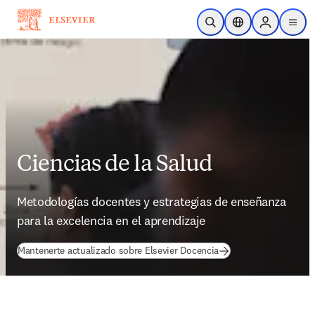
Passer au contenu principal
Ouvrir la recherche
Sélecteur de locali
Sign in to p
menu
Ciencias de la Salud
Metodologías docentes y estrategias de enseñanza 
para la excelencia en el aprendizaje
Mantenerte actualizado sobre Elsevier Docencia