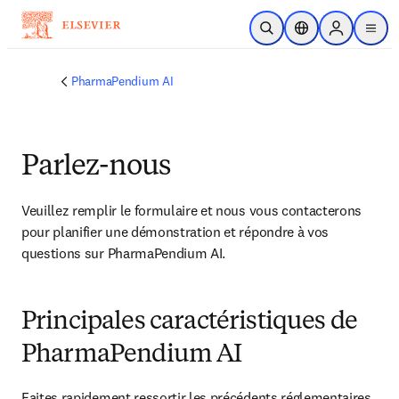
Passer au contenu principal
Ouvrir la recherche
Sélecteur de locali
Sign in to p
menu
PharmaPendium AI
Parlez-nous
Veuillez remplir le formulaire et nous vous contacterons 
pour planifier une démonstration et répondre à vos 
questions sur PharmaPendium AI. 
Principales caractéristiques de
PharmaPendium AI
Faites rapidement ressortir les précédents réglementaires 