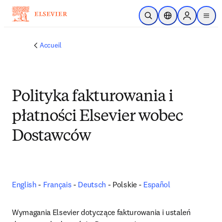
Passer au contenu principal
Ouvrir la recherche
Sélecteur de locali
Sign in to p
menu
Accueil
Polityka fakturowania i
płatności Elsevier wobec
Dostawców
English
 - 
Français
 - 
Deutsch
 - Polskie - 
Español
Wymagania Elsevier dotyczące fakturowania i ustaleń 