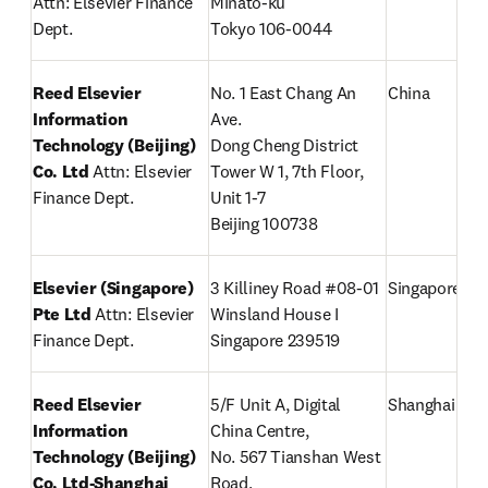
Attn: Elsevier Finance 
Minato-ku

Dept.
Tokyo 106-0044
Reed Elsevier 
No. 1 East Chang An 
China
Information 
Ave.

Technology (Beijing) 
Dong Cheng District

Co. Ltd 
Attn: Elsevier 
Tower W 1, 7th Floor, 
Finance Dept.
Unit 1-7

Beijing 100738
Elsevier (Singapore) 
3 Killiney Road #08-01

Singapore
Pte Ltd 
Attn: Elsevier 
Winsland House I

Finance Dept.
Singapore 239519
Reed Elsevier 
5/F Unit A, Digital 
Shanghai
Information 
China Centre,

Technology (Beijing) 
No. 567 Tianshan West 
Co. Ltd-Shanghai 
Road,
