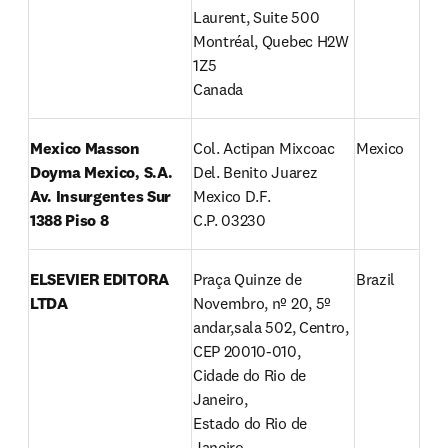
Laurent, Suite 500 
Montréal, Quebec H2W 
1Z5

Canada
Mexico Masson 
Col. Actipan Mixcoac

Mexico
Doyma Mexico, S.A. 
Del. Benito Juarez

Av. Insurgentes Sur 
Mexico D.F.

1388 Piso 8
C.P. 03230
ELSEVIER EDITORA 
Praça Quinze de 
Brazil
LTDA
Novembro, nº 20, 5º 
andar,sala 502, Centro, 
CEP 20010-010,

Cidade do Rio de 
Janeiro,

Estado do Rio de 
Janeiro