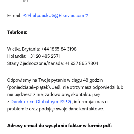
opens in new tab/win
E-mail: 
P2PhelpdeskUS@Elsevier.com
Telefonu:
Wielka Brytania: +44 1865 84 3198

Holandia: +31 20 485 2571

Stany Zjednoczone/Kanada: +1 937 865 7804
Odpowiemy na Twoje pytanie w ciągu 48 godzin 
(poniedziałek-piątek). Jeśli nie otrzymasz odpowiedzi lub 
nie będziesz z niej zadowolony, skontaktuj się 
opens in new tab/window
z 
Dyrektorem Globalnym P2P
, informując nas o 
problemie oraz podając swoje dane kontaktowe.
Adresy e-mail do wysyłania faktur w formie pdf: