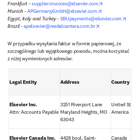
opens in new tab
Frankfurt
 - 
supplier.invoices@elsevier.com
opens in new tab
Munich
 - 
APGermanyGmbH@elsevier.com
opens
Egypt, Italy and Turkey 
- 
SBUpayments@elsevier.com
opens in new tab/
Brazil
 - 
apelsevier@reedalcantara.com.br
W przypadku wysyłania faktur w formie papierowej, ze 
szczególnego lub wyjątkowego powodu, można korzystać 
z niżej wymienionych adresów:
Legal Entity
Address
Country
Elsevier Inc.
3251 Riverport Lane

United States 
Attn: Accounts Payable
Maryland Heights, MO 
America
63043
Elsevier Canada Inc.
4428 boul. Saint-
Canada