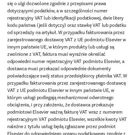
się o ulgi dozwolone zgodnie z przepisami prawa 
dotyczącymi podatków, a w szczególności numer 
rejestracyjny VAT lub identyfikacji podatkowej, dwie litery 
kodu państwa (jeśli dotyczy) oraz stawkę VAT lub podatku 
od sprzedaży na artykuł. W przypadku fakturowania przez 
zarejestrowanego dostawcę VAT z UE podmiotu Elsevier w 
innym państwie UE, w którym produkty lub usługi są 
zwolnione z VAT, faktura musi wyraźnie określać 
odpowiedni numer rejestracyjny VAT podmiotu Elsevier, a 
dostawca musi przekazać odpowiednie dokumenty 
poświadczające swój status przedsiębiorcy płatnika VAT. W 
przypadku fakturowania przez zarejestrowanego dostawcę 
VAT z UE podmiotu Elsevier w innym państwie UE, w 
którym usługi podlegają mechanizmowi odwrotnego 
obciążenia, i przy założeniu, że dostawca przekazuje 
podmiotowi Elsevier ważną fakturę VAT wraz z numerem 
rejestracyjnym VAT podmiotu Elsevier, wszelkie kwoty VAT 
należne z tytułu usług będą zgłaszane przez podmiot 
Elsevier do odpowiedniego organu podatkowego zgodnie z 