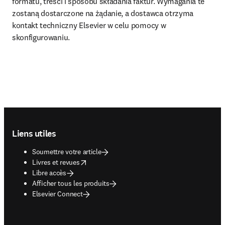
formatu, treści i sposobu składania faktur. Wymagania te 
zostaną dostarczone na żądanie, a dostawca otrzyma 
kontakt techniczny Elsevier w celu pomocy w 
skonfigurowaniu.
Footer navigation
Liens utiles
Soumettre votre article
opens in new tab/window
Livres et revues
Libre accès
Afficher tous les produits
Elsevier Connect