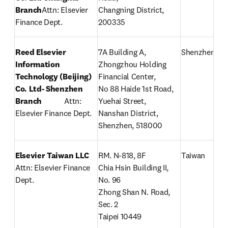
Branch
Attn: Elsevier 
Changning District, 
Finance Dept.
200335
Reed Elsevier 
7A Building A, 
Shenzhen
Information 
Zhongzhou Holding 
Technology (Beijing) 
Financial Center,

Co. Ltd- Shenzhen 
No 88 Haide 1st Road, 
Branch            
Attn: 
Yuehai Street,

Elsevier Finance Dept.
Nanshan District, 
Shenzhen, 518000
Elsevier Taiwan LLC
RM. N-818, 8F

Taiwan
Attn: Elsevier Finance 
Chia Hsin Building II, 
Dept.
No. 96

Zhong Shan N. Road, 
Sec. 2

Taipei 10449