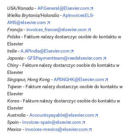
opens in new tab/
USA/Kanada
 - 
AP.General@Elsevier.com
Wielka Brytania/Holandia
 - 
ApInvoicesELS-
opens in new tab/window
AMS@elsevier.com
opens in new tab/wi
Francja
 - 
invoices_france@elsevier.com
Polska
 - Fakture nalezy dostarczyc osobie do kontaktu w 
Elsevier
opens in new tab/window
Indie
 - 
A.APIndia@Elsevier.com
opens in new
Japonia
 - 
GFSPaymentteam@reedelsevier.com
Chiny
 - Fakture nalezy dostarczyc osobie do kontaktu w 
Elsevier
opens in ne
Singapur, Hong Kong
 - 
APSNGHK@Elsevier.com
Tajwan
 - Fakture nalezy dostarczyc osobie do kontaktu w 
Elsevier
Korea
 - Fakture nalezy dostarczyc osobie do kontaktu w 
Elsevier
opens in new ta
Australia
 - 
Accountspayable@elsevier.com
opens in new tab/wind
Spain 
- 
Invoices-spain@elsevier.com
opens in new tab/w
Mexico 
- 
Invoices-mexico@elsevier.com