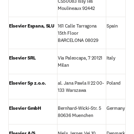
CS50083 Issy les 
Moulineaux 92442
Elsevier Espana, SLU
161 Calle Tarragona 
Spain
15th Floor

BARCELONA 08029
Elsevier SRL
Via Paleocapa, 7 20121 
Italy
Milan
Elsevier Sp z.o.o.
al. Jana Pawla II 22 00-
Poland
133 Warszawa
Elsevier GmbH
Bernhard-Wicki-Str. 5 
Germany
80636 Muenchen
Elsevier A/S
Niels Jernes Vej 10 
Denmark