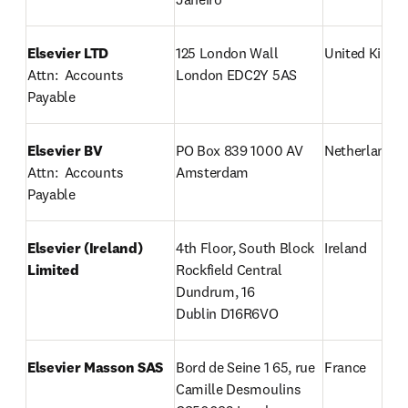
Elsevier LTD
United King
Attn:  Accounts 
London EDC2Y 5AS
Payable
Elsevier BV
PO Box 839 1000 AV 
Netherlands
Attn:  Accounts 
Amsterdam
Payable
Elsevier (Ireland) 
4th Floor, South Block

Ireland
Limited
Rockfield Central

Dundrum, 16

Dublin D16R6VO
Elsevier Masson SAS
Bord de Seine 1 65, rue 
France
Camille Desmoulins 