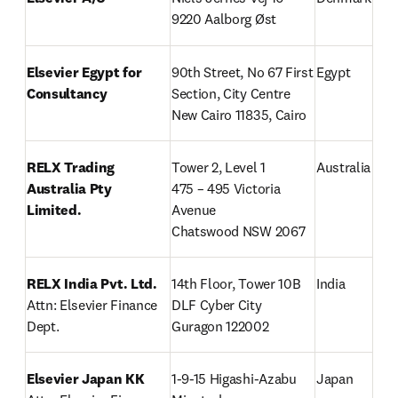
9220 Aalborg Øst
Elsevier Egypt for 
90th Street, No 67 First 
Egypt
Consultancy
Section, City Centre

New Cairo 11835, Cairo
RELX Trading 
Tower 2, Level 1

Australia
Australia Pty 
475 – 495 Victoria 
Limited.
Avenue

Chatswood NSW 2067
RELX India Pvt. Ltd.         
14th Floor, Tower 10B

India
Attn: Elsevier Finance 
DLF Cyber City 
Dept.
Guragon 122002
Elsevier Japan KK
1-9-15 Higashi-Azabu

Japan