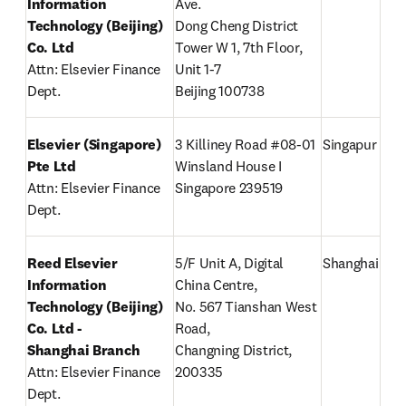
Information 
Ave.

Technology (Beijing) 
Dong Cheng District

Co. Ltd
Tower W 1, 7th Floor, 
Attn: Elsevier Finance 
Unit 1-7

Dept.
Beijing 100738
Elsevier (Singapore) 
3 Killiney Road #08-01

Singapur
Pte Ltd
Winsland House I

Attn: Elsevier Finance 
Singapore 239519
Dept.
Reed Elsevier 
5/F Unit A, Digital 
Shanghai
Information 
China Centre,

Technology (Beijing) 
No. 567 Tianshan West 
Co. Ltd -

Road,

Shanghai Branch
Changning District, 
Attn: Elsevier Finance 
200335
Dept.