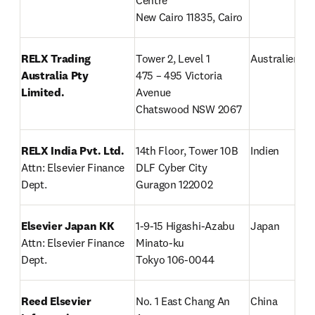
Centre

New Cairo 11835, Cairo
RELX Trading 
Tower 2, Level 1

Australien
Australia Pty 
475 – 495 Victoria 
Limited.
Avenue

Chatswood NSW 2067
RELX India Pvt. Ltd.
14th Floor, Tower 10B

Indien
Attn: Elsevier Finance 
DLF Cyber City

Dept.
Guragon 122002
Elsevier Japan KK
1-9-15 Higashi-Azabu

Japan
Attn: Elsevier Finance 
Minato-ku

Dept.
Tokyo 106-0044
Reed Elsevier 
No. 1 East Chang An 
China