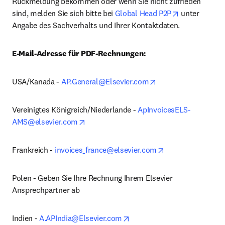
Rückmeldung bekommen oder wenn Sie nicht zufrieden 
opens in new
sind, melden Sie sich bitte bei 
Global Head P2P
 unter 
Angabe des Sachverhalts und Ihrer Kontaktdaten.
E-Mail-Adresse für PDF-Rechnungen:
opens in new tab/w
USA/Kanada - 
AP.General@Elsevier.com
Vereinigtes Königreich/Niederlande - 
ApInvoicesELS-
opens in new tab/window
AMS@elsevier.com
opens in new tab
Frankreich - 
invoices_france@elsevier.com
Polen - Geben Sie Ihre Rechnung Ihrem Elsevier 
Ansprechpartner ab
opens in new tab/window
Indien - 
A.APIndia@Elsevier.com