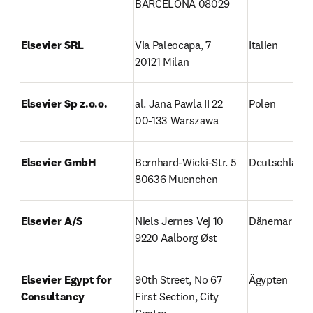
BARCELONA 08029 
Elsevier SRL
Via Paleocapa, 7

Italien
20121 Milan
Elsevier Sp z.o.o.
al. Jana Pawla II 22

Polen
00-133 Warszawa
Elsevier GmbH
Bernhard-Wicki-Str. 5

Deutschland
80636 Muenchen
Elsevier A/S
Niels Jernes Vej 10

Dänemark
9220 Aalborg Øst
Elsevier Egypt for 
90th Street, No 67

Ägypten
Consultancy
First Section, City 