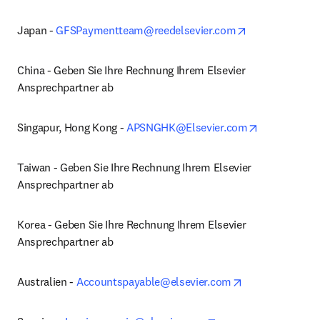
opens in new 
Japan - 
GFSPaymentteam@reedelsevier.com
China - Geben Sie Ihre Rechnung Ihrem Elsevier 
Ansprechpartner ab
opens in ne
Singapur, Hong Kong - 
APSNGHK@Elsevier.com
Taiwan - Geben Sie Ihre Rechnung Ihrem Elsevier 
Ansprechpartner ab
Korea - Geben Sie Ihre Rechnung Ihrem Elsevier 
Ansprechpartner ab
opens in new t
Australien - 
Accountspayable@elsevier.com