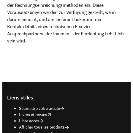
der Rechnungseinreichungsmethoden ein. Diese 
Voraussetzungen werden zur Verfügung gestellt, wenn 
darum ersucht, und der Lieferant bekommt die 
Kontaktdetails eines technischen Elsevier 
Ansprechpartners, der Ihnen mit der Einrichtung behilflich 
sein wird.
Footer navigation
Liens utiles
Soumettre votre article
opens in new tab/window
Livres et revues
Libre accès
Afficher tous les produits