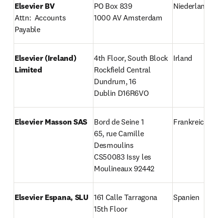
Elsevier BV
PO Box 839

Niederlande
Attn:  Accounts 
1000 AV Amsterdam
Payable
Elsevier (Ireland) 
4th Floor, South Block

Irland
Limited
Rockfield Central

Dundrum, 16

Dublin D16R6VO 
Elsevier Masson SAS
Bord de Seine 1

Frankreich
65, rue Camille 
Desmoulins

CS50083 Issy les 
Moulineaux 92442
Elsevier Espana, SLU
161 Calle Tarragona 
Spanien
15th Floor
