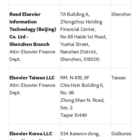
Reed Elsevier 
7A Building A, 
Shenzhen
Information 
Zhongzhou Holding 
Technology (Beijing) 
Financial Center,

Co. Ltd -

No 88 Haide 1st Road, 
Shenzhen Branch
Yuehai Street,

Attn: Elsevier Finance 
Nanshan District, 
Dept.
Shenzhen, 518000
Elsevier Taiwan LLC
RM. N-818, 8F

Taiwan
Attn: Elsevier Finance 
Chia Hsin Building II, 
Dept.
No. 96

Zhong Shan N. Road, 
Sec. 2

Taipei 10449
Elsevier Korea LLC
534 Itaewon-dong, 
Südkorea