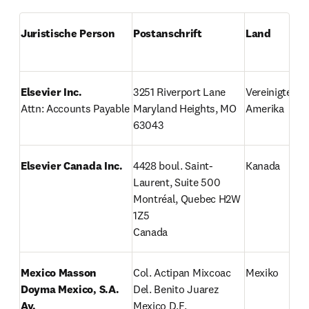
Juristische Person
Postanschrift
Land
Elsevier Inc.
3251 Riverport Lane

Vereinigte Sta
Attn: Accounts Payable
Maryland Heights, MO 
Amerika
63043
Elsevier Canada Inc.
4428 boul. Saint-
Kanada
Laurent, Suite 500

Montréal, Quebec H2W 
1Z5

Canada
Mexico
Masson 
Col. Actipan Mixcoac

Mexiko
Doyma Mexico, S.A. 
Del. Benito Juarez

Av.

Mexico D.F.
