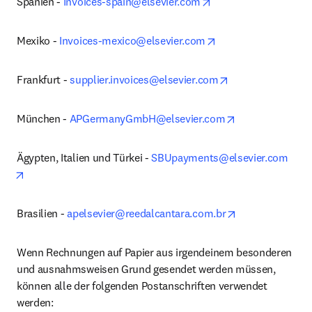
opens in new tab/wi
Spanien - 
Invoices-spain@elsevier.com
opens in new tab/w
Mexiko - 
Invoices-mexico@elsevier.com
opens in new tab
Frankfurt - 
supplier.invoices@elsevier.com
opens in new t
München - 
APGermanyGmbH@elsevier.com
Ägypten, Italien und Türkei - 
SBUpayments@elsevier.com
opens in new tab/window
opens in new t
Brasilien - 
apelsevier@reedalcantara.com.br
Wenn Rechnungen auf Papier aus irgendeinem besonderen 
und ausnahmsweisen Grund gesendet werden müssen, 
können alle der folgenden Postanschriften verwendet 
werden: