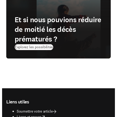
Et si nous pouvions réduire
de moitié les décès
prématurés ?
(
S’ouvre dans une nouvelle fenêtre
)
Explorez les possibilités
Footer navigation
Liens utiles
Soumettre votre article
opens in new tab/window
Livres et revues