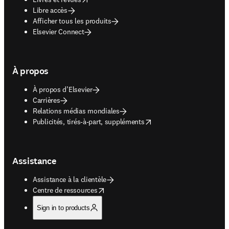
Libre accès
Afficher tous les produits
Elsevier Connect
À propos
À propos d’Elsevier
Carrières
Relations médias mondiales
opens in new tab/window
Publicités, tirés-à-part, suppléments
Assistance
Assistance à la clientèle
opens in new tab/window
Centre de ressources
Sign in to products