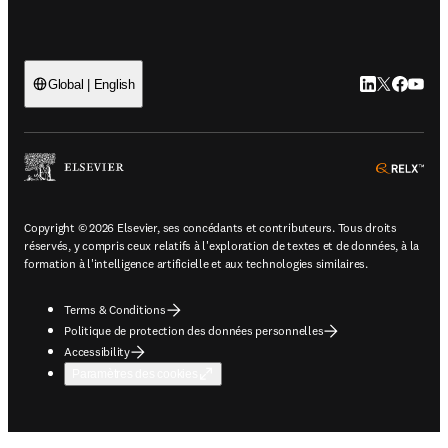
LinkedIn S’ouv
Twitter S’ou
Facebook 
YouTub
Global | English
ope
Copyright © 2026 Elsevier, ses concédants et contributeurs. Tous droits
réservés, y compris ceux relatifs à l'exploration de textes et de données, à la
formation à l'intelligence artificielle et aux technologies similaires.
Terms & Conditions
Politique de protection des données personnelles
Accessibility
Paramètres des cookies