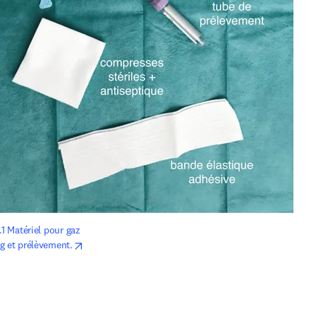
.1 Matériel pour gaz 
opens in new tab/window
g et prélèvement.