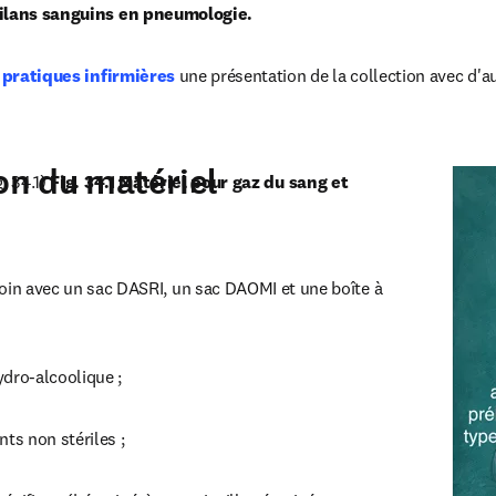
bilans sanguins en pneumologie.
 pratiques infirmières
 une présentation de la collection avec d'au
ion du matériel
. 34.1) 
Fig. 34.1 Matériel pour gaz du sang et 
oin avec un sac DASRI, un sac DAOMI et une boîte à 
ydro-alcoolique ;
nts non stériles ;