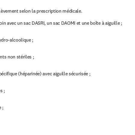
élèvement selon la prescription médicale.
oin avec un sac DASRI, un sac DAOMI et une boîte à aiguille ;
ydro-alcoolique ;
nts non stériles ;
écifique (héparinée) avec aiguille sécurisée ;
s ;
 ;