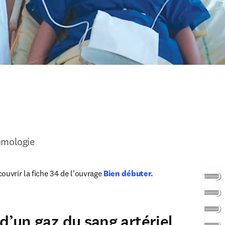
umologie
ouvrir la fiche 34 de l'ouvrage 
Bien débuter. 
n new tab/window
d’un gaz du sang artériel