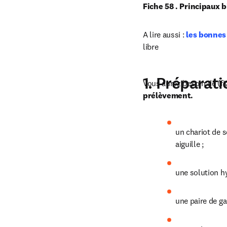
Fiche 58 . Principaux 
A lire aussi : 
les bonnes
libre
1. Préparat
Vous aurez besoin de (fig
prélèvement.
un chariot de s
aiguille ;
une solution h
une paire de ga