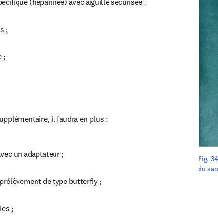
écifique (héparinée) avec aiguille sécurisée ;
s ;
 ;
pplémentaire, il faudra en plus :
avec un adaptateur ;
Fig. 34
du san
 prélèvement de type butterfly ;
ies ;