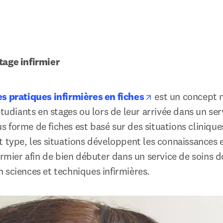
tage infirmier
opens in new ta
s pratiques infirmières en fiches
 est un concept 
étudiants en stages ou lors de leur arrivée dans un serv
 forme de fiches est basé sur des situations cliniques
t type, les situations développent les connaissances
irmier afin de bien débuter dans un service de soins d
 sciences et techniques infirmières.