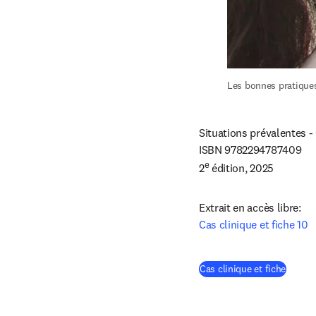
Les bonnes pratiques
Situations prévalentes - 
ISBN 9782294787409 

e
2
 édition, 2025
Cas clinique et fiche 10
(
S’ouvr
Cas clinique et fiche