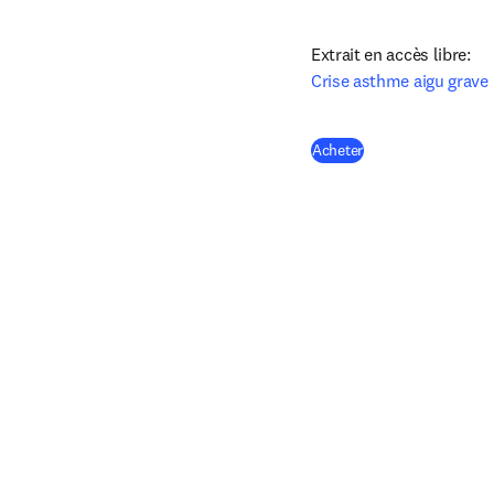
Crise asthme aigu grave
(
S’ouvre dans une n
Acheter