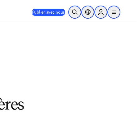
Publier avec nous
Ouvrir la recherche
Sélecteur de localisation
Sign in to products
menu
ères