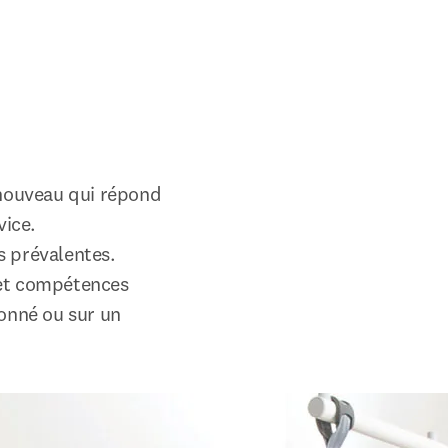
b/window
nouveau qui répond 
ice.

 prévalentes. 
 et compétences 
onné ou sur un 