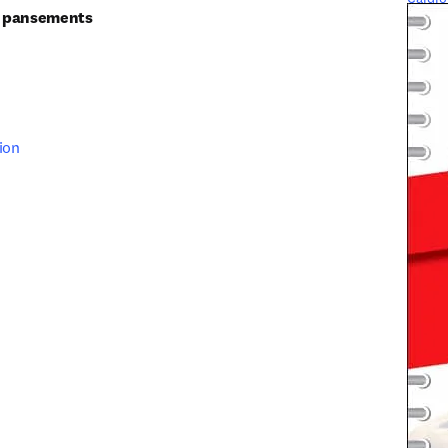
et pansements
tion
ouvelle fenêtre
)