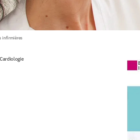
 infirmières
Cardiologie

e dans une nouvelle fenêtre
)