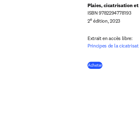
Plaies, cicatrisation 
ISBN 9782294778193

e
2
 édition, 2023
Principes de la cicatrisa
(
S’ouvre dans une n
Acheter