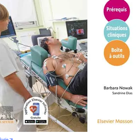
opens in new tab/window
logie