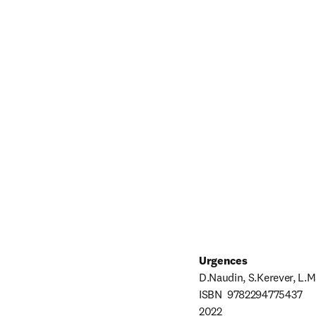
Urgences
D.Naudin, S.Kerever, L.Ma
ISBN  9782294775437

2022