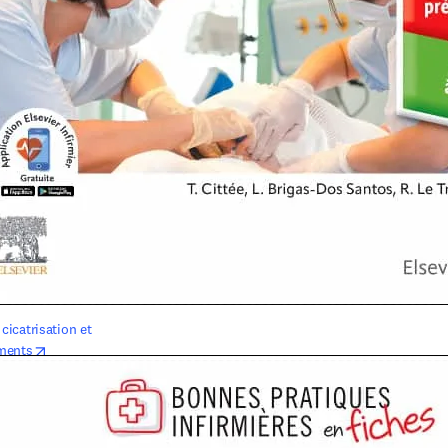
 cicatrisation et 
opens in new tab/window
ments