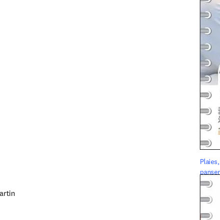
Plaies,
panse
rtin
