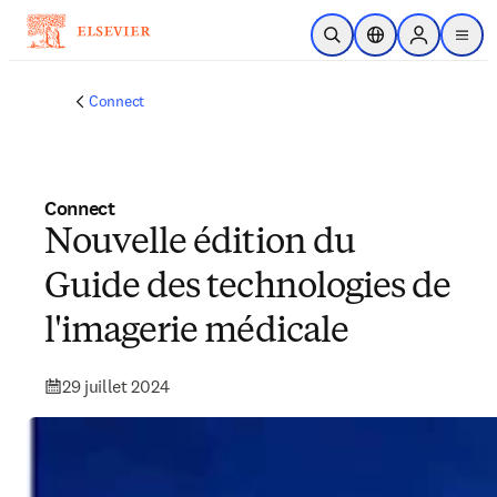
Passer au contenu principal
Ouvrir la recherche
Sélecteur de locali
Sign in to p
menu
Connect
Connect
Nouvelle édition du
Guide des technologies de
l'imagerie médicale
29 juillet 2024