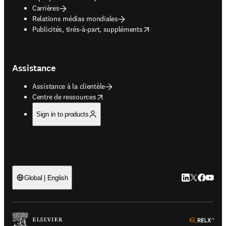
Carrières
Relations médias mondiales
opens in new tab/window
Publicités, tirés-à-part, suppléments
Assistance
Assistance à la clientèle
opens in new tab/window
Centre de ressources
Sign in to products
LinkedIn S’ouv
Twitter S’ou
Facebook 
YouTub
Global | English
ope