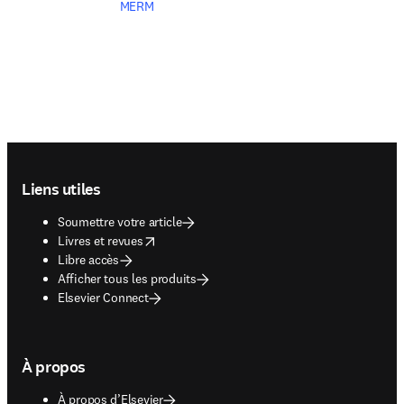
MERM
Footer navigation
Liens utiles
Soumettre votre article
opens in new tab/window
Livres et revues
Libre accès
Afficher tous les produits
Elsevier Connect
À propos
À propos d’Elsevier