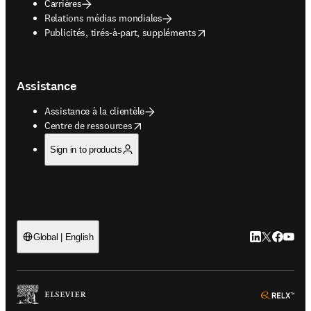
Carrières
Relations médias mondiales
opens in new tab/window
Publicités, tirés-à-part, suppléments
Assistance
Assistance à la clientèle
opens in new tab/window
Centre de ressources
Sign in to products
LinkedIn S’ouv
Twitter S’ou
Facebook 
YouTub
Global | English
ope