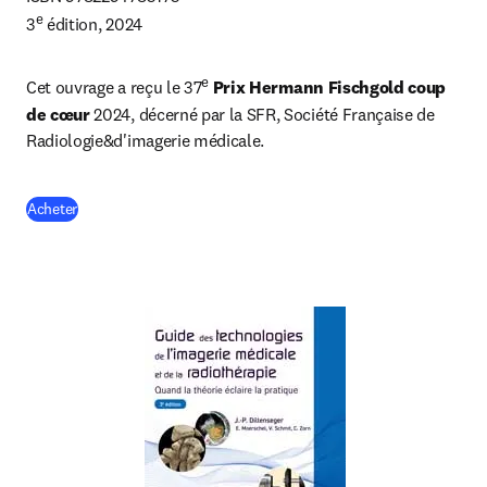
e
3
 édition, 2024
e
Cet ouvrage a reçu le 37
Prix Hermann Fischgold coup 
de cœur
 2024, décerné par la SFR, Société Française de 
Radiologie&d'imagerie médicale. 
(
S’ouvre dans une nouvelle fenêtre
)
Acheter