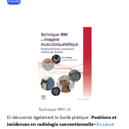
(
S’ouvre dans une nouvelle fenêtre
)
Acheter
opens in new tab/window
Technique IRM
+
Et découvrez également le Guide pratique : 
Positions et 
incidences en radiologie conventionnelle
+
En savoir 