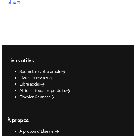
opens in new tab/window
plus
Footer navigation
Liens utiles
Soumettre votre article
opens in new tab/window
Livres et revues
Libre accès
Afficher tous les produits
Elsevier Connect
À propos
À propos d’Elsevier