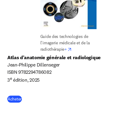
Guide des technologies de 
l'imagerie médicale et de la 
opens in new tab/window
radiothérapie
+
Jean-Philippe Dillenseger

ISBN 
9782294786082 
e
3
 édition, 2025
(
S’ouvre dans une nouvelle fenêtre
)
Acheter