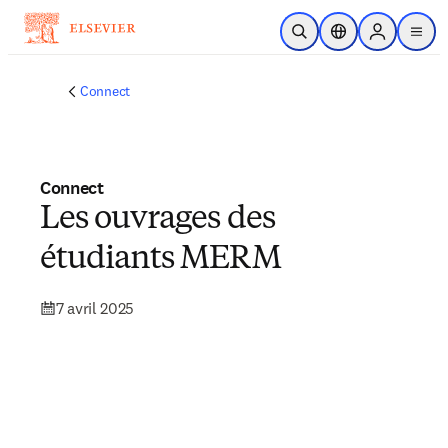
Passer au contenu principal
Ouvrir la recherche
Sélecteur de locali
Sign in to p
menu
Connect
Connect
Les ouvrages des
étudiants MERM
7 avril 2025