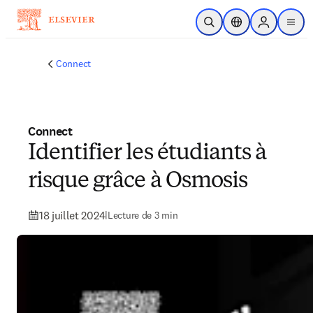
Passer au contenu principal
Ouvrir la recherche
Sélecteur de locali
Sign in to p
menu
Connect
Connect
Identifier les étudiants à
risque grâce à Osmosis
18 juillet 2024
|
Lecture de 3 min