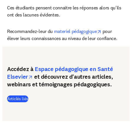
Ces étudiants pensent connaitre les réponses alors qu'ils 
ont des lacunes évidentes.
opens in new t
Recommandez-leur du 
materiel pédagogique
 pour 
élever leurs connaissances au niveau de leur confiance.
Accédez à
Espace pédagogique en Santé
opens in new tab/window
Elsevier
et découvrez d'autres articles,
webinars et témoignages pédagogiques.
(
S’ouvre dans une nouvelle fenêtre
)
Articlés liés