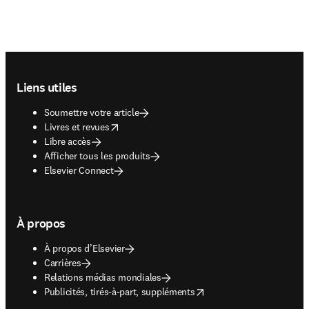
Footer navigation
Liens utiles
Soumettre votre article
opens in new tab/window
Livres et revues
Libre accès
Afficher tous les produits
Elsevier Connect
À propos
À propos d’Elsevier
Carrières
Relations médias mondiales
opens in new tab/window
Publicités, tirés-à-part, suppléments