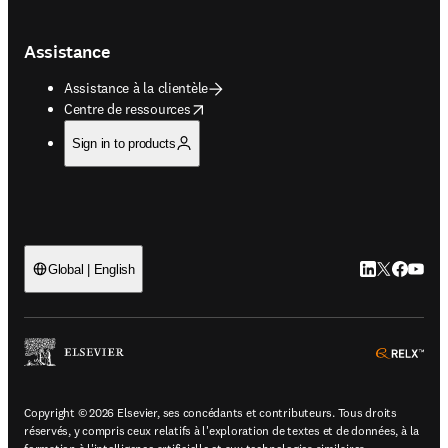
Assistance
Assistance à la clientèle
opens in new tab/window
Centre de ressources
Sign in to products
LinkedIn S’ouv
Twitter S’ou
Facebook 
YouTub
Global | English
ope
Copyright © 2026 Elsevier, ses concédants et contributeurs. Tous droits
réservés, y compris ceux relatifs à l'exploration de textes et de données, à la