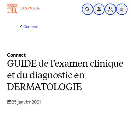
Passer au contenu principal
Ouvrir la recherche
Sélecteur de locali
Sign in to p
menu
Connect
Connect
GUIDE de l’examen clinique
et du diagnostic en
DERMATOLOGIE
25 janvier 2021