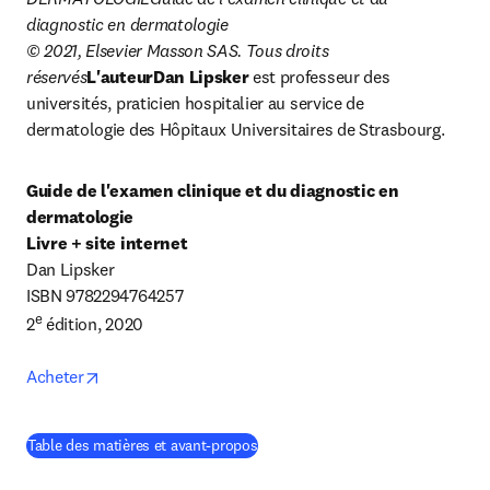
diagnostic en dermatologie
© 2021, Elsevier Masson SAS. Tous droits 
réservés
L'auteurDan Lipsker
 est professeur des 
universités, praticien hospitalier au service de 
dermatologie des Hôpitaux Universitaires de Strasbourg.
Guide de l'examen clinique et du diagnostic en 
dermatologie

Livre + site internet
Dan Lipsker

ISBN 9782294764257

e
2
 édition, 2020

opens in new tab/window
Acheter
(
S’ouvre dans une nouvelle fenêtre
)
Table des matières et avant-propos