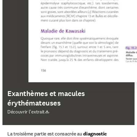
Exanthèmes et macules
érythémateuses
S’ouvre dans une nouvelle fenêtre
Découvrir l'extrait
La troisième partie est consacrée au 
diagnostic 