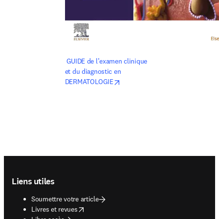
 GUIDE de l’examen clinique 
et du diagnostic en 
opens in new tab/window
DERMATOLOGIE
Footer navigation
Liens utiles
Soumettre votre article
opens in new tab/window
Livres et revues