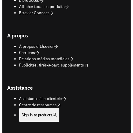
Libre accès
Afficher tous les produits
Elsevier Connect
À propos
À propos d’Elsevier
Carrières
Relations médias mondiales
opens in new tab/window
Publicités, tirés-à-part, suppléments
Assistance
Assistance à la clientèle
opens in new tab/window
Centre de ressources
Sign in to products