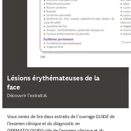
Lésions érythémateuses de la
face
S’ouvre dans une nouvelle fenêtre
Découvrir l'extrait
Vous venez de lire deux extraits de l'ouvrage
 GUIDE de 
l’examen clinique et du diagnostic en 
DERMATOLOGIEGuide de l'examen clinique et du 