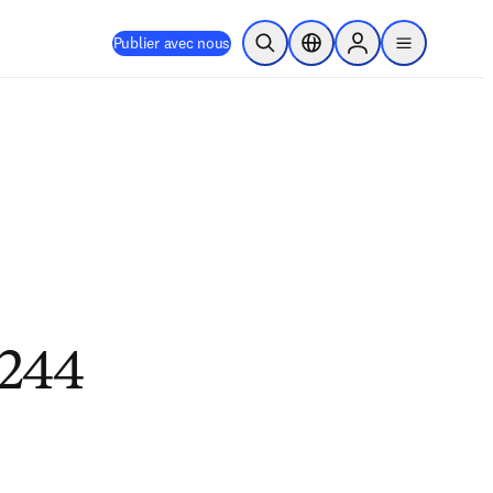
Publier avec nous
Ouvrir la recherche
Sélecteur de localisation
Sign in to products
menu
 244