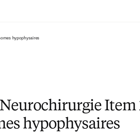
Passer au contenu principal
énomes hypophysaires
 Neurochirurgie Item
es hypophysaires