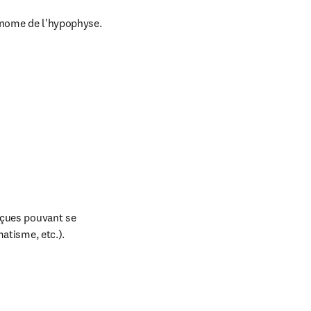
énome de l'hypophyse.
rçues pouvant se 
matisme, etc.).