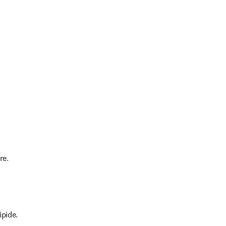
re.
pide.