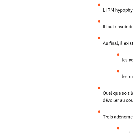
L'IRM hypophys
Il faut savoir 
Au final, il exist
les a
les 
Quel que soit l
dévoiler au cou
Trois adénomes