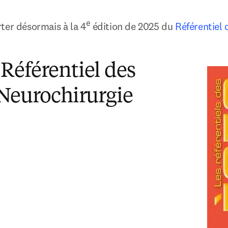
e 
ter désormais à la 4
édition de 2025 du 
Référentiel 
pens in new tab/window
Référentiel des
 Neurochirurgie
ouvelle fenêtre
)