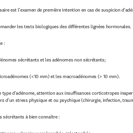
aire est l'examen de première intention en cas de suspicion d'ad
demander les tests biologiques des différentes lignées hormonales.
e :
dénomes sécrétants et les adénomes non sécrétants;
microadénomes (<10 mm) et les macroadénomes (> 10 mm).
e type d'adénome, attention aux insuffisances corticotropes inape
rs d'un stress physique et ou psychique (chirurgie, infection, trau
 sécrétants à bien connaître :