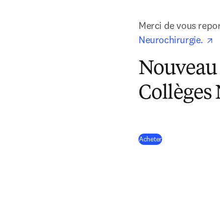
Merci de vous repor
o
Neurochirurgie. 
Nouveau 
Collèges
(
S’ouvre dans une n
Acheter