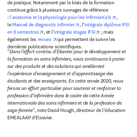
de pratique. Notamment par le biais de la formation 
continue grâce à plusieurs ouvrages de référence 
opens in 
: 
l'anatomie et la physiologie pour les infirmier(e)s
, 
opens in new tab/window
le 
Manuel de diagnostic infirmier
, l'
intégrale diplôme IFSI 
opens in new tab/window
opens in new tab
en 6 semestres
, et l'
intégrale stages IFSI
 ; mais 
opens in new tab/window
également les 
revues 
qui permettent de suivre les 
dernières publications scientifiques.
"
Dans l'effort continu d'Elsevier pour le développement et 
la formation en soins infirmiers, nous continuons à parier 
sur des produits et des solutions qui améliorent 
l'expérience d'enseignement et d'apprentissage des 
étudiants et des enseignants. En cette année 2020, nous 
ferons un effort particulier pour soutenir et renforcer la 
profession d'infirmière dans le cadre de cette Année 
internationale des soins infirmiers et de la profession de 
sage-femme
", note David Hough, directeur de l'éducation 
EMEALAAP d'Elsevier.