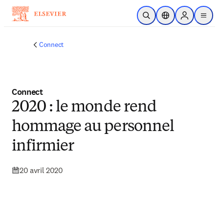
Passer au contenu principal
Ouvrir la recherche
Sélecteur de locali
Sign in to p
menu
Connect
Connect
2020 : le monde rend
hommage au personnel
infirmier
20 avril 2020