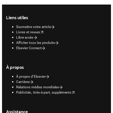
Footer navigation
Liens utiles
Soumettre votre article
opens in new tab/window
Livres et revues
Libre accès
Afficher tous les produits
Elsevier Connect
À propos
À propos d’Elsevier
Carrières
Relations médias mondiales
opens in new tab/window
Publicités, tirés-à-part, suppléments
Assistance