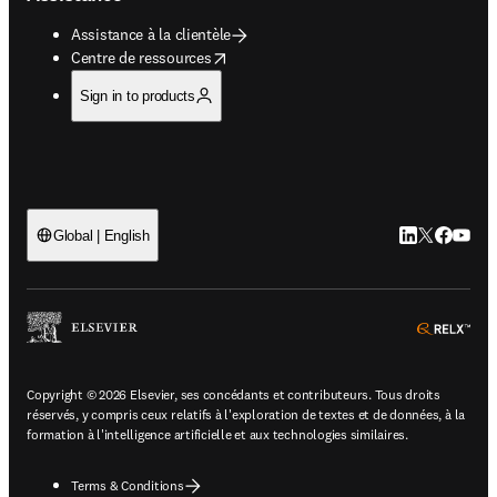
Assistance à la clientèle
opens in new tab/window
Centre de ressources
Sign in to products
LinkedIn S’ouv
Twitter S’ou
Facebook 
YouTub
Global | English
ope
Copyright © 2026 Elsevier, ses concédants et contributeurs. Tous droits
réservés, y compris ceux relatifs à l'exploration de textes et de données, à la
formation à l'intelligence artificielle et aux technologies similaires.
Terms & Conditions