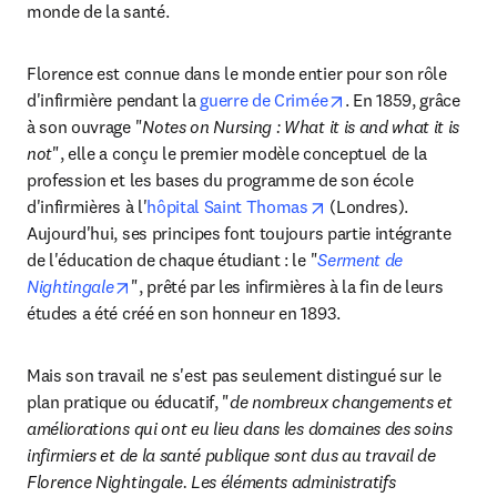
monde de la santé.
Florence est connue dans le monde entier pour son rôle 
opens in new tab/w
d'infirmière pendant la 
guerre de Crimée
. En 1859, grâce 
à son ouvrage "
Notes on Nursing : What it is and what it is 
not
", elle a conçu le premier modèle conceptuel de la 
profession et les bases du programme de son école 
opens in new tab/win
d'infirmières à l'
hôpital Saint Thomas
 (Londres). 
Aujourd'hui, ses principes font toujours partie intégrante 
de l'éducation de chaque étudiant : le "
Serment de 
opens in new tab/window
Nightingale
", prêté par les infirmières à la fin de leurs 
études a été créé en son honneur en 1893.
Mais son travail ne s'est pas seulement distingué sur le 
plan pratique ou éducatif, "
de nombreux changements et 
améliorations qui ont eu lieu dans les domaines des soins 
infirmiers et de la santé publique sont dus au travail de 
Florence Nightingale. Les éléments administratifs 