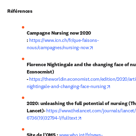
Références
Campagne Nursing now 2020 
:
 https://www.icn.ch/fr/que-faisons-
opens in new tab/w
nous/campagnes/nursing-now
Florence Nightingale and the changing face of nur
Econocmist) 
- 
https://theworldin.economist.com/edition/2020/arti
opens in ne
nightingale-and-changing-face-nursing
2020: unleashing the full potential of nursing (Th
Lancet)-
https://www.thelancet.com/journals/lancet/
opens in new tab/window
6736(19)32794-1/fulltext
Site de l'OMS :
www.who.int/fr/news-