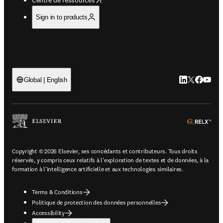
Sign in to products
LinkedIn S’ouv
Twitter S’ou
Facebook 
YouTub
Global | English
ope
Copyright © 2026 Elsevier, ses concédants et contributeurs. Tous droits
réservés, y compris ceux relatifs à l'exploration de textes et de données, à la
formation à l'intelligence artificielle et aux technologies similaires.
Terms & Conditions
Politique de protection des données personnelles
Accessibility