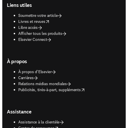
Liens utiles
Soumettre votre article
opens in new tab/window
Livres et revues
Libre accès
Afficher tous les produits
Elsevier Connect
À propos
À propos d’Elsevier
Carrières
Relations médias mondiales
opens in new tab/window
Publicités, tirés-à-part, suppléments
Assistance
Assistance à la clientèle
opens in new tab/window
Centre de ressources