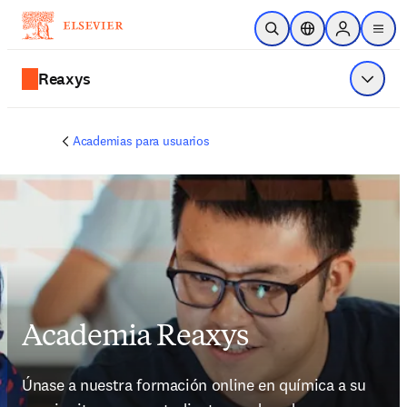
Saltar al contenido principal
Abrir búsqueda
Selector de ubicac
Sign in to p
menu
Reaxys
Mostrar
Academias para usuarios
Academia Reaxys
Únase a nuestra formación online en química a su 