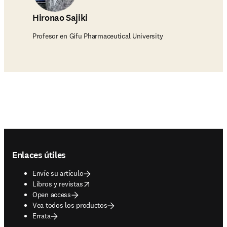
Hironao Sajiki
Profesor en Gifu Pharmaceutical University
Footer navigation
Enlaces útiles
Envíe su artículo
opens in new tab/window
Libros y revistas
Open access
Vea todos los productos
Errata