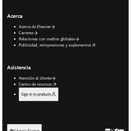
Acerca
Acerca de Elsevier
Carreras
Relaciones con medios globales
opens in new tab/window
Publicidad, reimpresiones y suplementos
Asistencia
Atención al cliente
opens in new tab/window
Centro de recursos
Sign in to products