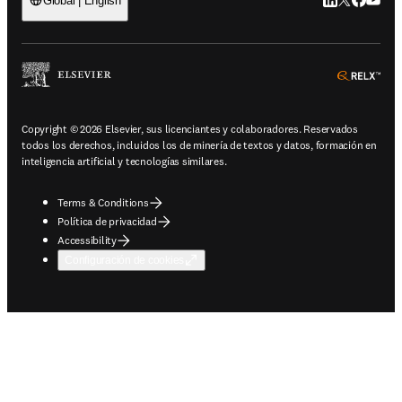
LinkedIn se ab
Twitter se 
Facebook
YouTub
Global | English
ope
Copyright © 2026 Elsevier, sus licenciantes y colaboradores. Reservados
todos los derechos, incluidos los de minería de textos y datos, formación en
inteligencia artificial y tecnologías similares.
Terms & Conditions
Política de privacidad
Accessibility
Configuración de cookies