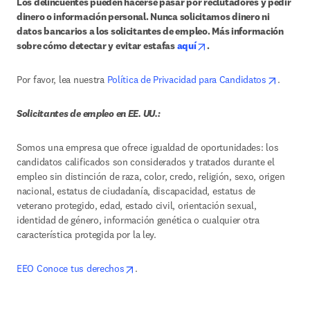
Los delincuentes pueden hacerse pasar por reclutadores y pedir 
dinero o información personal. Nunca solicitamos dinero ni 
datos bancarios a los solicitantes de empleo. Más información 
opens in new tab/windo
sobre cómo detectar y evitar estafas 
aquí
.
opens i
Por favor, lea nuestra 
Política de Privacidad para Candidatos
.
Solicitantes de empleo en EE. UU.:
Somos una empresa que ofrece igualdad de oportunidades: los 
candidatos calificados son considerados y tratados durante el 
empleo sin distinción de raza, color, credo, religión, sexo, origen 
nacional, estatus de ciudadanía, discapacidad, estatus de 
veterano protegido, edad, estado civil, orientación sexual, 
identidad de género, información genética o cualquier otra 
característica protegida por la ley.
opens in new tab/window
EEO Conoce tus derechos
.