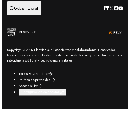
LinkedIn se ab
Twitter se 
Facebook
YouTub
Global | English
ope
Copyright © 2026 Elsevier, sus licenciantes y colaboradores. Reservados
todos los derechos, incluidos los de minería de textos y datos, formación en
inteligencia artificial y tecnologías similares.
Terms & Conditions
Política de privacidad
Accessibility
Configuración de cookies