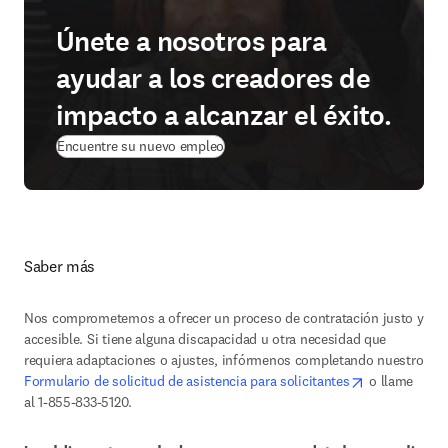
Únete a nosotros para
ayudar a los creadores de
impacto a alcanzar el éxito.
(
se abre en una nueva pestaña/venta
Encuentre su nuevo empleo
Saber más
Nos comprometemos a ofrecer un proceso de contratación justo y 
accesible. Si tiene alguna discapacidad u otra necesidad que 
requiera adaptaciones o ajustes, infórmenos completando nuestro 
opens in new
Formulario de solicitud de asistencia para solicitantes
 o llame 
al 1-855-833-5120.