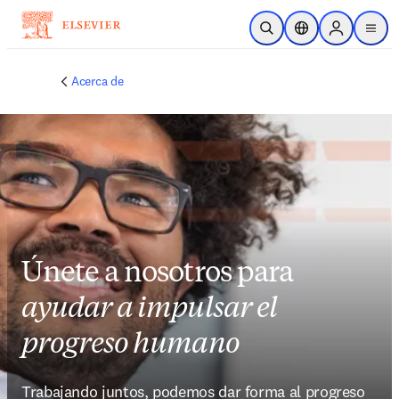
Saltar al contenido principal
Abrir búsqueda
Selector de ubicac
Sign in to p
menu
Acerca de
Únete a nosotros para
ayudar a impulsar el
progreso humano
Trabajando juntos, podemos dar forma al progreso 