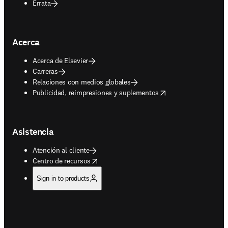
Errata
Acerca
Acerca de Elsevier
Carreras
Relaciones con medios globales
opens in new tab/window
Publicidad, reimpresiones y suplementos
Asistencia
Atención al cliente
opens in new tab/window
Centro de recursos
Sign in to products