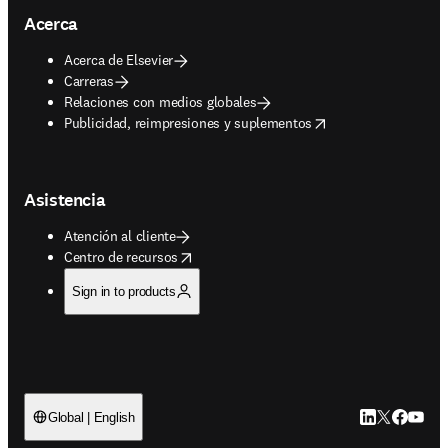
Acerca
Acerca de Elsevier
Carreras
Relaciones con medios globales
opens in new tab/window
Publicidad, reimpresiones y suplementos
Asistencia
Atención al cliente
opens in new tab/window
Centro de recursos
Sign in to products
LinkedIn se ab
Twitter se 
Facebook
YouTub
Global | English