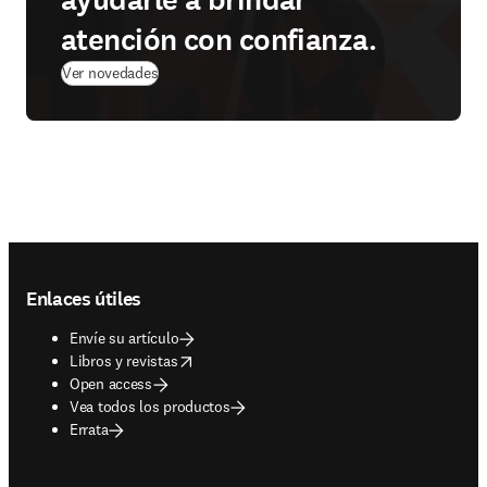
atención con confianza.
Ver novedades
Footer navigation
Enlaces útiles
Envíe su artículo
opens in new tab/window
Libros y revistas
Open access
Vea todos los productos
Errata