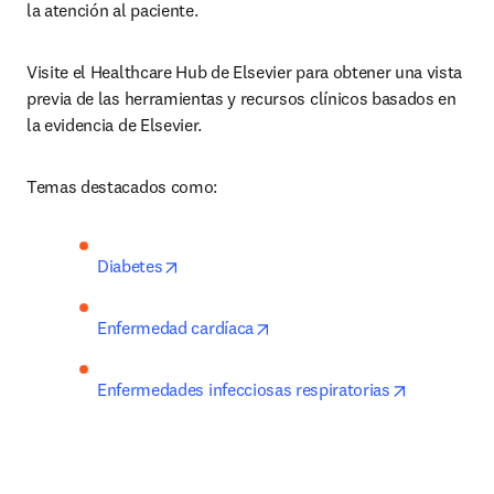
la atención al paciente.
Visite el Healthcare Hub de Elsevier para obtener una vista 
previa de las herramientas y recursos clínicos basados en 
la evidencia de Elsevier.
Temas destacados como: 
opens in new tab/window
Diabetes
opens in new tab/window
Enfermedad cardíaca
opens in n
Enfermedades infecciosas respiratorias