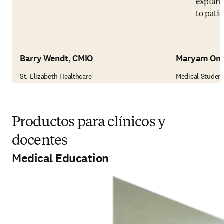
explana
to patie
Barry Wendt, CMIO
Maryam Om
St. Elizabeth Healthcare
Medical Studen
Productos para clínicos y
docentes
Medical Education