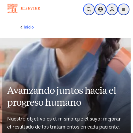
Saltar al contenido principal
Abrir búsqueda
Selector de ubicac
Sign in to p
menu
Inicio
Avanzando juntos hacia el
progreso humano
Nuestro objetivo es el mismo que el suyo: mejorar 
el resultado de los tratamientos en cada paciente. 