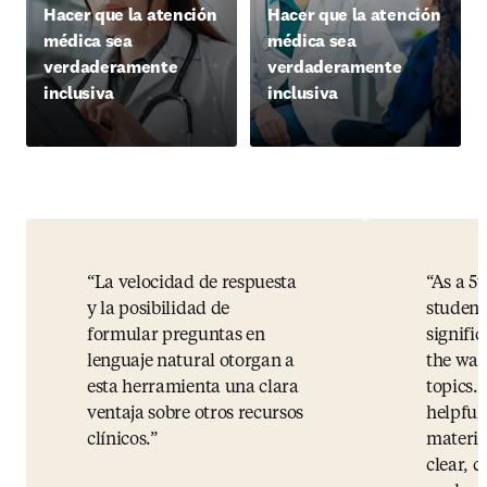
Hacer que la atención
Hacer que la atención
médica sea
médica sea
verdaderamente
verdaderamente
inclusiva
inclusiva
La velocidad de respuesta
As a 5
y la posibilidad de
student
formular preguntas en
signifi
lenguaje natural otorgan a
the way
esta herramienta una clara
topics.
ventaja sobre otros recursos
helpful
clínicos.
materia
clear, c