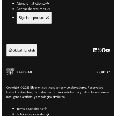
Atención al cliente
opens in new tab/window
Centro de recursos
Sign in to products
LinkedIn se ab
Twitter se 
Facebook
YouTub
Global | English
ope
Copyright © 2026 Elsevier, sus licenciantes y colaboradores. Reservados
todos los derechos, incluidos los de minería de textos y datos, formación en
inteligencia artificial y tecnologías similares.
Terms & Conditions
Política de privacidad