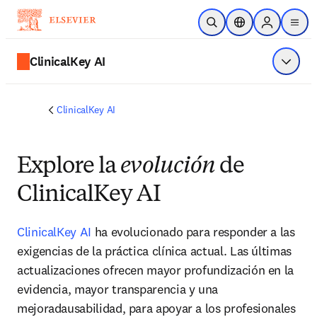
Saltar al contenido principal
Abrir búsqueda
Selector de ubicac
Sign in to p
menu
ClinicalKey AI
Mostrar
ClinicalKey AI
Explore la
evolución
de
ClinicalKey AI
ClinicalKey AI
 ha evolucionado para responder a las 
exigencias de la práctica clínica actual. Las últimas 
actualizaciones ofrecen mayor profundización en la 
evidencia, mayor transparencia y una  
mejoradausabilidad, para apoyar a los profesionales 