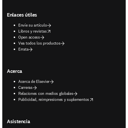
Footer navigation
Enlaces útiles
Envíe su artículo
opens in new tab/window
Libros y revistas
Open access
Vea todos los productos
Errata
Acerca
Acerca de Elsevier
Carreras
Relaciones con medios globales
opens in new tab/window
Publicidad, reimpresiones y suplementos
Asistencia