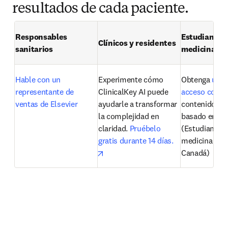
resultados de cada paciente.
Responsables 
Estudiantes 
Clínicos y residentes
sanitarios
medicina
Hable con un 
Experimente cómo 
Obtenga 
un a
representante de 
ClinicalKey AI puede 
acceso comp
ventas de Elsevier
ayudarle a transformar 
contenido con
la complejidad en 
basado en evi
claridad.
 Pruébelo 
(Estudiantes 
gratis durante 14 días.
medicina en E
opens in new tab/window
Canadá)