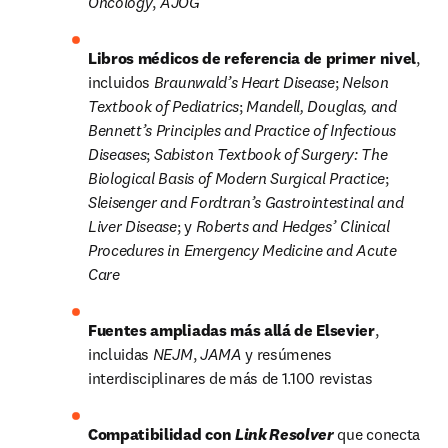
Oncology
, 
AJOG
Libros médicos de referencia de primer nivel
, 
incluidos 
Braunwald’s Heart Disease
; 
Nelson 
Textbook of Pediatrics
; 
Mandell, Douglas, and 
Bennett’s Principles and Practice of Infectious 
Diseases
; 
Sabiston Textbook of Surgery: The 
Biological Basis of Modern Surgical Practice
; 
Sleisenger and Fordtran’s Gastrointestinal and 
Liver Disease
; y 
Roberts and Hedges’ Clinical 
Procedures in Emergency Medicine and Acute 
Care
Fuentes ampliadas más allá de Elsevier
, 
incluidas 
NEJM
, 
JAMA
 y resúmenes 
interdisciplinares de más de 1.100 revistas
Compatibilidad con 
Link Resolver
 que conecta 