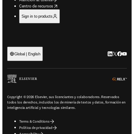
opens in new tab/window
Centro de recursos
Sign in to products
LinkedIn se ab
Twitter se 
Facebook
YouTub
Global | English
ope
Copyright © 2026 Elsevier, sus licenciantes y colaboradores. Reservados
todos los derechos, incluidos los de minería de textos y datos, formación en
inteligencia artificial y tecnologías similares.
Terms & Conditions
Política de privacidad
Accessibility