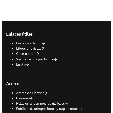
Footer navigation
Enlaces útiles
Envíe su artículo
opens in new tab/window
Libros y revistas
Open access
Vea todos los productos
Errata
Acerca
Acerca de Elsevier
Carreras
Relaciones con medios globales
opens in new tab/window
Publicidad, reimpresiones y suplementos