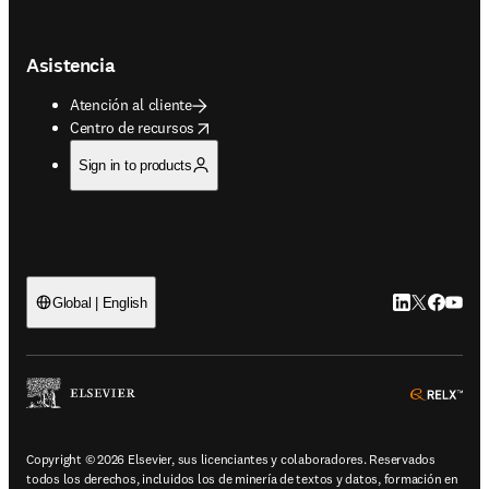
Asistencia
Atención al cliente
opens in new tab/window
Centro de recursos
Sign in to products
LinkedIn se ab
Twitter se 
Facebook
YouTub
Global | English
ope
Copyright © 2026 Elsevier, sus licenciantes y colaboradores. Reservados
todos los derechos, incluidos los de minería de textos y datos, formación en