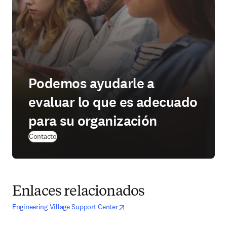
Podemos ayudarle a
evaluar lo que es adecuado
para su organización
Contacto
Enlaces relacionados
opens in new tab/window
se abre en una nueva pestaña/venta
Engineering Village Support Center