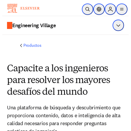
Saltar al contenido principal
Abrir búsqueda
Selector de ubicac
Sign in to p
menu
Engineering Village
Mostrar
Productos
Capacite a los ingenieros
para resolver los mayores
desafíos del mundo
Una plataforma de búsqueda y descubrimiento que
proporciona contenido, datos e inteligencia de alta
calidad necesarios para responder preguntas