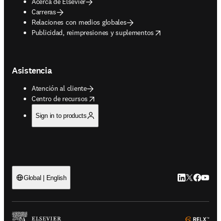
Acerca de Elsevier
Carreras
Relaciones con medios globales
opens in new tab/window
Publicidad, reimpresiones y suplementos
Asistencia
Atención al cliente
opens in new tab/window
Centro de recursos
Sign in to products
LinkedIn se ab
Twitter se 
Facebook
YouTub
Global | English
ope