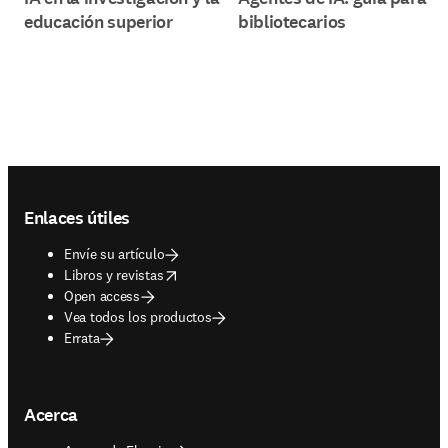
educación superior
bibliotecarios
Footer navigation
Enlaces útiles
Envíe su artículo
opens in new tab/window
Libros y revistas
Open access
Vea todos los productos
Errata
Acerca