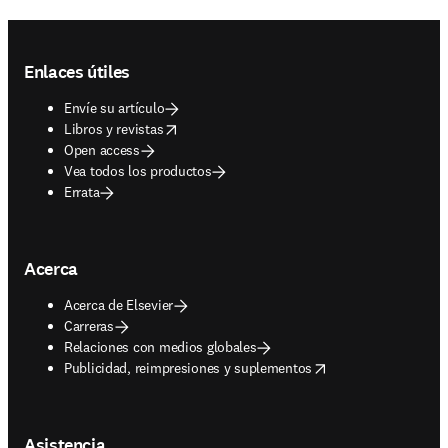
Footer navigation
Enlaces útiles
Envíe su artículo
opens in new tab/window
Libros y revistas
Open access
Vea todos los productos
Errata
Acerca
Acerca de Elsevier
Carreras
Relaciones con medios globales
opens in new tab/window
Publicidad, reimpresiones y suplementos
Asistencia