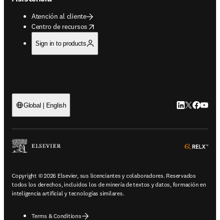
Atención al cliente
opens in new tab/window
Centro de recursos
Sign in to products
LinkedIn se ab
Twitter se 
Facebook
YouTub
Global | English
ope
Copyright © 2026 Elsevier, sus licenciantes y colaboradores. Reservados
todos los derechos, incluidos los de minería de textos y datos, formación en
inteligencia artificial y tecnologías similares.
Terms & Conditions